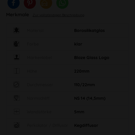
Merkmale
Zur vollständigen Beschreibung
Material
Borosilikatglas
Farbe
klar
Markenlabel
Blaze Glass Logo
Höhe
220mm
Durchmesser
110/22mm
Normschliff
NS 14 (14,5mm)
Wandstärke
5mm
Perkolator / Diffusor
Kegdiffusor