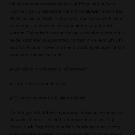
Mit dieser sehr ansprechenden, griffigen und äußerst
hochwertigen Glasblubber der Marke
BLAZE®
macht das
Pfeiferauchen einfach richtig Spaß, egal ob dabei Kräuter
oder exquisite Konzentrate gequalmt bzw. gedabbt
werden. Daher ist die schnuckelige Kolbenbong direkt für
beide Varianten ausgestattet, nämlich mit einem Lift-Off-
Kopf für Kräuter sowie mit einem Dabbing-Banger für Öle,
Wax oder andere Extrakte.
✔️ 2in1-Bong mit Banger & Kräuterkopf
✔️ stabile 5mm Wandstärke
✔️ Drumperkolator für kühleren Rauch
Der Banger hat dabei ein größeres Fassungsvolumen, so
dass die ebenfalls im Lieferumfang enthaltenen Terp
Pearls, auch Terp Balls oder Dab Pearls genannt, richtig
schön rotieren können. Somit können die Dabs bei etwas