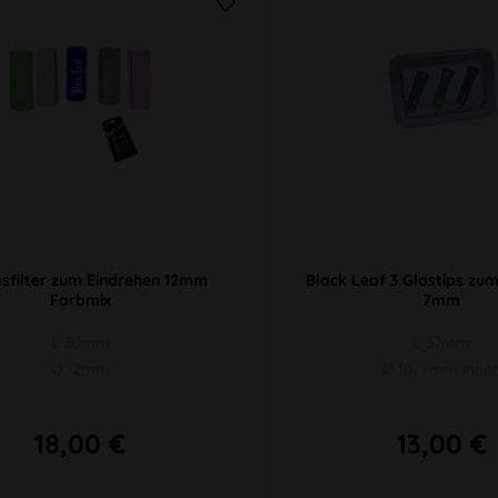
asfilter zum Eindrehen 12mm
Black Leaf 3 Glastips zu
Farbmix
7mm
L 30mm
L 37mm
Ø 12mm
Ø 10/7mm inne
18,00 €
13,00 €