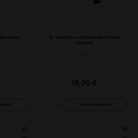
rehen 8mm
BL Glasfilter zum Eindrehen 10mm
Farbmix
L 30mm
Ø 10mm
18,00 €
enkorb
In den
Warenkorb