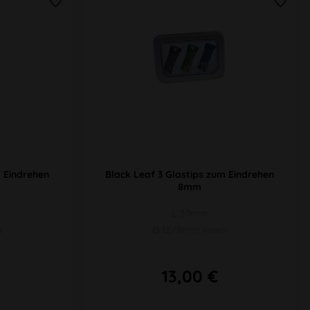
m Eindrehen
Black Leaf 3 Glastips zum Eindrehen
8mm
L 37mm
n
Ø 12/8mm innen
13,00 €