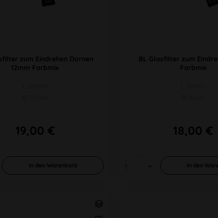
sfilter zum Eindrehen Dornen
BL Glasfilter zum Eind
12mm Farbmix
Farbmix
L 30mm
L 30mm
Ø 12mm
Ø 8mm
19,00 €
18,00 €
In den
Warenkorb
In den
War