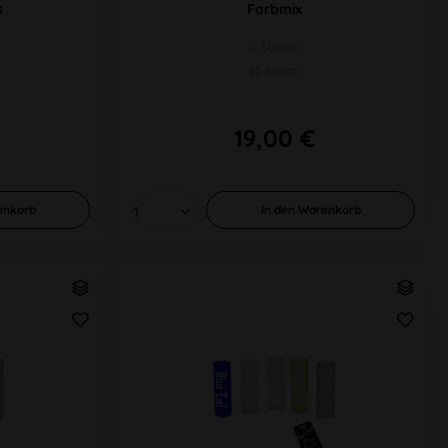
s
Farbmix
L 30mm
Ø 8mm
19,00 €
enkorb
In den
Warenkorb