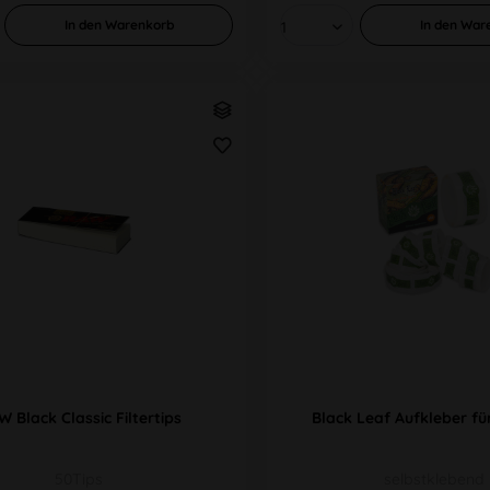
In den
Warenkorb
In den
War
 Black Classic Filtertips
Black Leaf Aufkleber fü
50Tips
selbstklebend