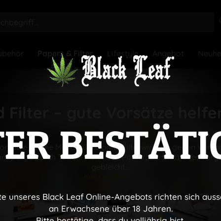
ubehör
Papers & Filter
Lifestyle
Angebot
Neuhe
d Filter – gute Vorsätze helf
TER BESTÄTI
Vorsätze, kleine Mundstücke ohne Filterwirkung gegen Verun
ndpartie durch Tabak. Meist aus Papier, als Blatt oder vorg
gebleicht...
mehr erfahren »
te unseres Black Leaf Online-Angebots richten sich auss
an Erwachsene über 18 Jahren.
Bitte bestätige, dass du volljährig bist.