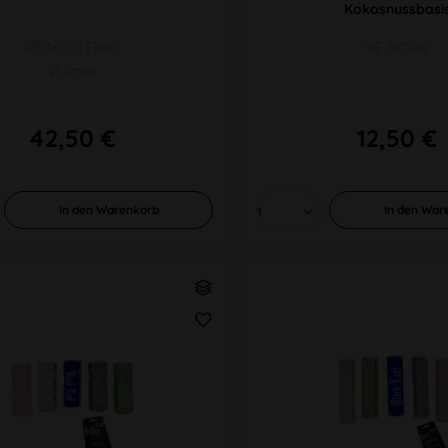
Kokosnussbasi
VE 1x555 Filter
VE 1x150g
Ø 7mm
42,50 €
12,50 €
In den
Warenkorb
In den
War