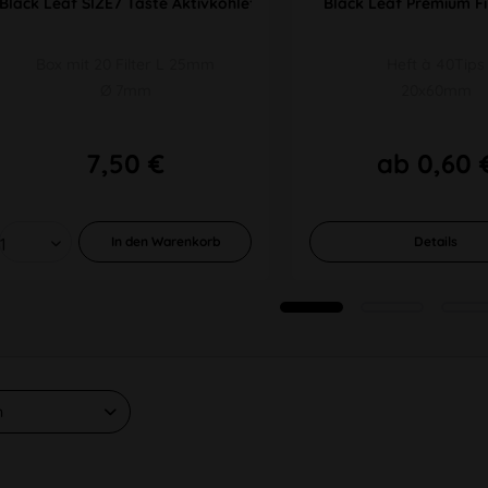
Black Leaf SIZE7 Taste Aktivkohlefilter
Black Leaf Premium Fi
Box mit 20 Filter L 25mm
Heft à 40Tips
Ø 7mm
20x60mm
7,50 €
ab 0,60 
In den
Warenkorb
Details
n