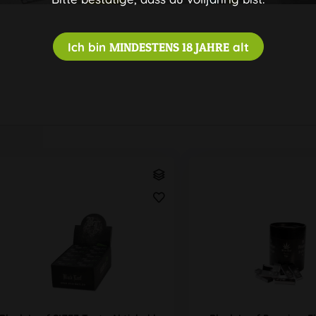
Ich bin
MINDESTENS 18 JAHRE
alt