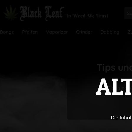
Bongs
Pfeifen
Vaporizer
Grinder
Dabbing
Z
Tips un
AL
Tips sind 
der Mu
Die Inhal