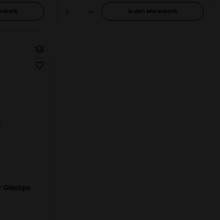
enkorb
In den
Warenkorb
r Glastips