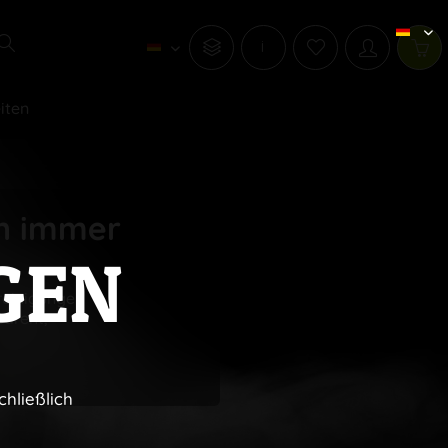
i
iten
en immer
GEN
reinigungen
edreht,
chließlich