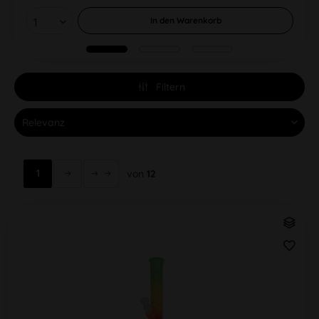
In den
Warenkorb
Filtern
1
von
12