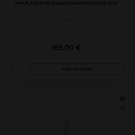
M+M BLAZE Bong Doppel-Inlineschlitzdiffusor grün
VE 1Stk
H 475mm Ø 140/50mm NS 19bistabil/45 WS 5mm
165,00 €
In den
Warenkorb