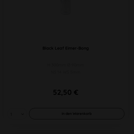
Black Leaf Eimer-Bong
H 300mm Ø 90mm
NS 14 WS 5mm
52,50 €
In den
Warenkorb