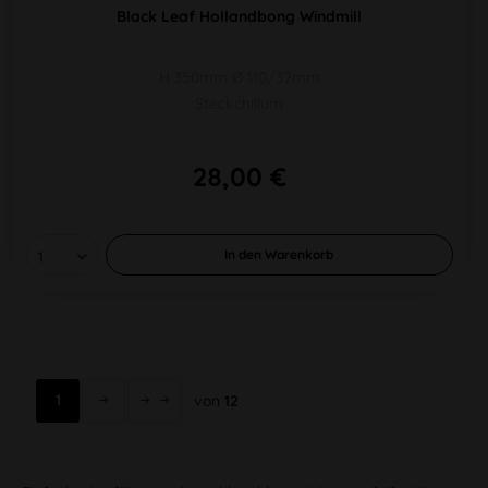
Black Leaf Hollandbong Windmill
H 350mm Ø 110/32mm
Steckchillum
28,00 €
In den
Warenkorb
1
von
12