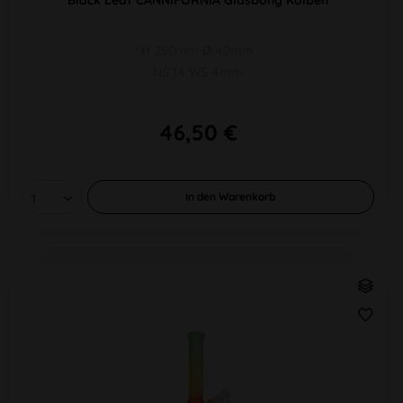
H 250mm Ø 40mm
NS 14 WS 4mm
46,50 €
In den
Warenkorb