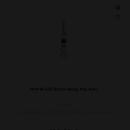
M+M BLAZE Kombi-Bong 3tlg. blau
VE 1Stk
H 560mm Ø 140/115/50mm NS 19/2x45 WS 5mm