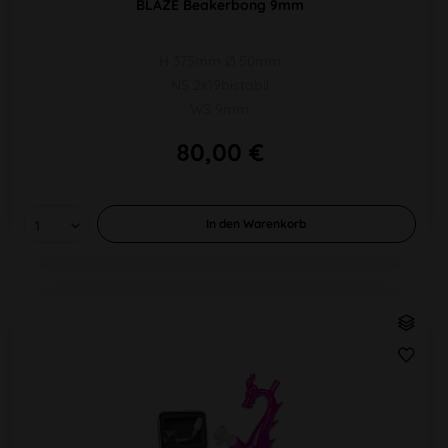
BLAZE Beakerbong 9mm
H 375mm Ø 50mm
NS 2x19bistabil
WS 9mm
80,00 €
In den
Warenkorb