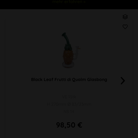
mehr erfahren »
Black Leaf Frutti di Qualm Glasbong
VE 1Stk
H 270mm Ø 83/23mm
NS 14
98,50 €