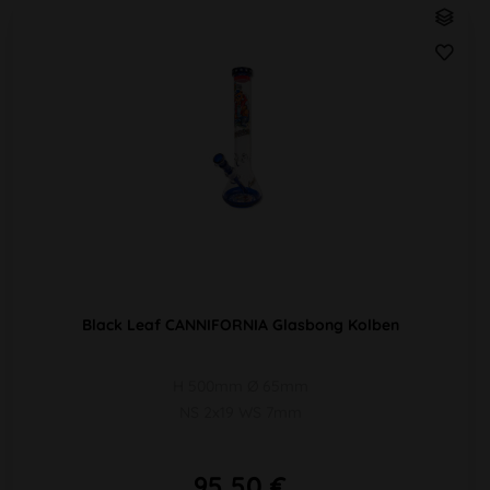
Black Leaf CANNIFORNIA Glasbong Kolben
H 500mm Ø 65mm
NS 2x19 WS 7mm
95,50 €