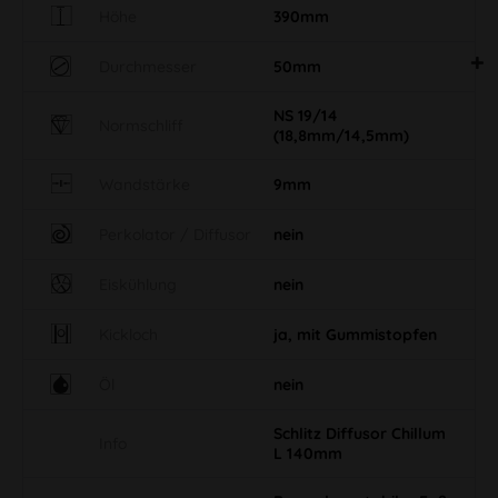
Höhe
390mm
Durchmesser
50mm
NS 19/14
Normschliff
(18,8mm/14,5mm)
Wandstärke
9mm
Perkolator / Diffusor
nein
Eiskühlung
nein
Kickloch
ja, mit Gummistopfen
Öl
nein
Schlitz Diffusor Chillum
Info
L 140mm