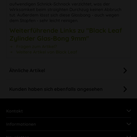
aufwendigen Schnick-Schnack verzichtet, was der
Wirksamkeit beim straighten Durchzug keinen Abbruch
tut. Außerdem lässt sich diese Glasbong - auch wegen
dem Stopfen - sehr leicht reinigen.
Weiterführende Links zu "Black Leaf
Zylinder Glas-Bong 9mm"
Fragen zum Artikel?
Weitere Artikel von Black Leaf
Ähnliche Artikel
Kunden haben sich ebenfalls angesehen
Kontakt
Informationen