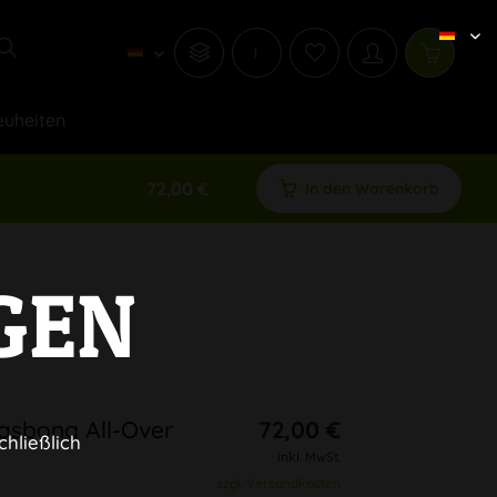
i
uheiten
72,00 €
In den Warenkorb
GEN
asbong All-Over
72,00 €
chließlich
inkl. MwSt.
zzgl. Versandkosten