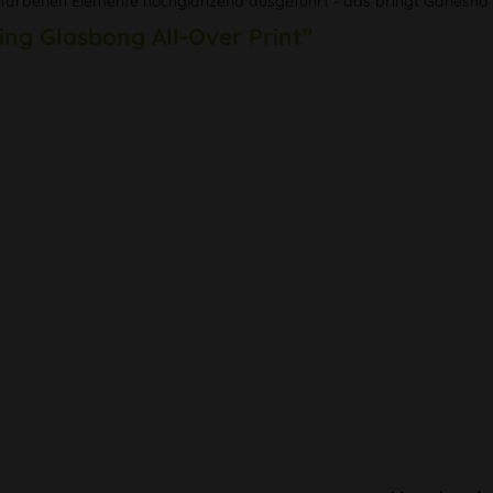
dfarbenen Elemente hochglänzend ausgeführt - das bringt Ganesha e
ing Glasbong All-Over Print"