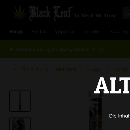
Bongs
Pfeifen
Vaporizer
Grinder
Dabbing
BL Ganesha Rising Glasbong All-Over Print
Übersicht
Übersicht
Bongs
Bongs 
AL
Die Inhal