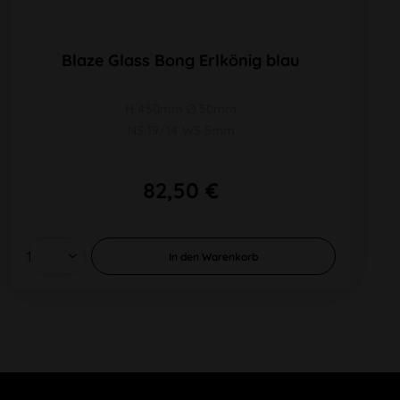
Blaze Glass Bong Erlkönig blau
H 450mm Ø 50mm
NS 19/14 WS 5mm
82,50 €
In den
Warenkorb