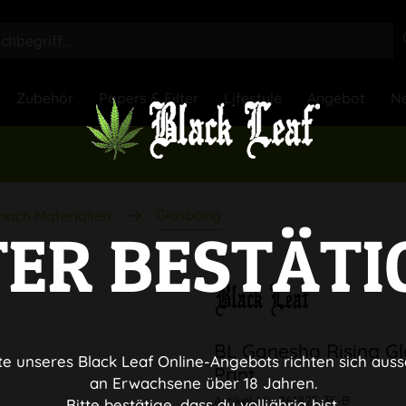
Zubehör
Papers & Filter
Lifestyle
Angebot
Ne
Glasbong
nach Materialien
TER BESTÄTI
BL Ganesha Rising Gl
te unseres Black Leaf Online-Angebots richten sich auss
Print
an Erwachsene über 18 Jahren.
Artikel-Nr.:
261825-35-B
Bitte bestätige, dass du volljährig bist.