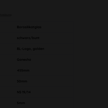
chreibung
Borosilikatglas
schwarz/bunt
BL-Logo, golden
Ganesha
455mm
50mm
NS 19/14
5mm