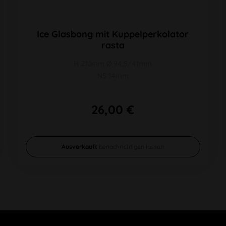
Ice Glasbong mit Kuppelperkolator
rasta
H 210mm Ø 94,5/41mm
NS 14mm
26,00 €
Ausverkauft
benachrichtigen lassen