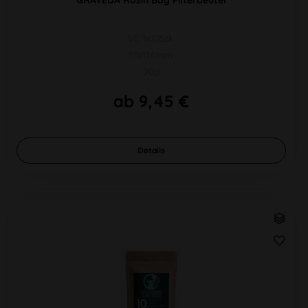
VE 1x10Stk
51x114mm
90µ
ab 9,45 €
Details