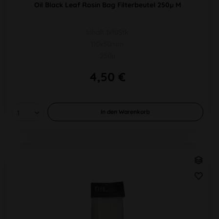
Oil Black Leaf Rosin Bag Filterbeutel 250µ M
Inhalt 1x10Stk
110x50mm
250µ
4,50 €
In den
Warenkorb