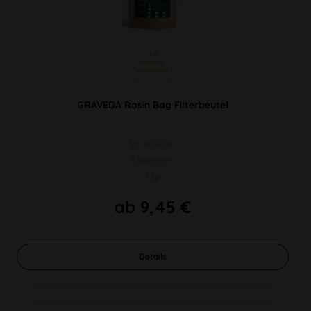
 + 6 
weitere 
Varianten 
GRAVEDA Rosin Bag Filterbeutel
VE 1x10Stk
51x89mm
72µ
ab 9,45 €
Details