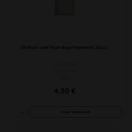
Oil Black Leaf Rosin Bag Filterbeutel 250µ L
Inhalt 1x10Stk
150x70mm
250µ
4,50 €
In den
Warenkorb