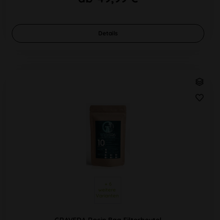
Details
 + 6 
weitere 
Varianten 
GRAVEDA Rosin Bag Filterbeutel