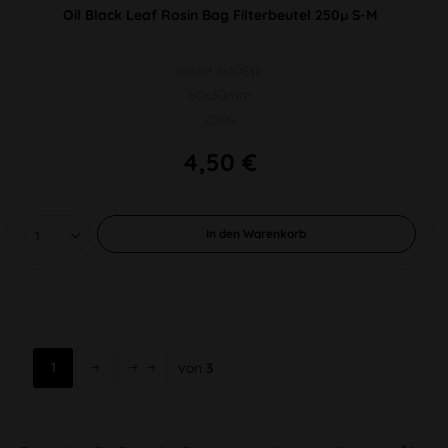
Oil Black Leaf Rosin Bag Filterbeutel 250µ S-M
Inhalt 1x10Stk
80x30mm
250µ
4,50 €
In den
Warenkorb
1
von
3