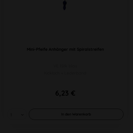
Mini-Pfeife Anhänger mit Spiralstreifen
VE 1Stk blau
Kickloch + Lederband
6,23 €
In den
Warenkorb