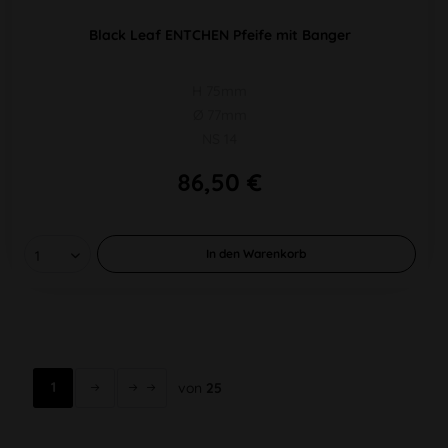
Black Leaf ENTCHEN Pfeife mit Banger
H 75mm
Ø 77mm
NS 14
86,50 €
In den
Warenkorb
1
von
25