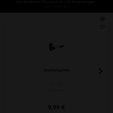
alle denkbaren Rauchwaren und Anwendungen .
mehr erfahren »
Ebenholzpfeife
VE 1Stk
L 105mm
9,99 €