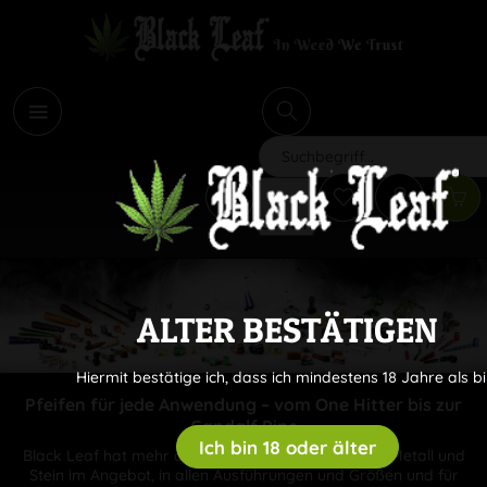
i
Suchen
ALTER BESTÄTIGEN
Hiermit bestätige ich, dass ich mindestens 18 Jahre als bi
Pfeifen für jede Anwendung – vom One Hitter bis zur
Gandalf Pipe
Ich bin 18 oder älter
Black Leaf hat mehr als 600 Pfeifen aus Holz, Glas, Metall und
Stein im Angebot, in allen Ausführungen und Größen und für