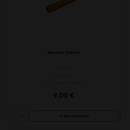
Keramik Chillum
VE 1Stk
L 163mm
mit Tasche und Stein
9,00 €
In den
Warenkorb