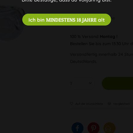
Diskreter Versand
Ich bin
MINDESTENS 18 JAHRE
alt
100 % Versand
Montag !
Bestellen Sie bis zum 13:30 Uhr
Versandfertig innerhalb 24 Stun
Deutschlands
Auf die Wunschliste
Vergleichen