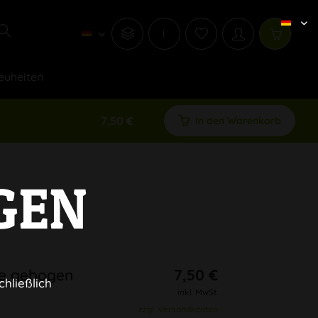
i
euheiten
7,50 €
In den Warenkorb
GEN
ife gebogen
7,50 €
chließlich
inkl. MwSt.
zzgl. Versandkosten