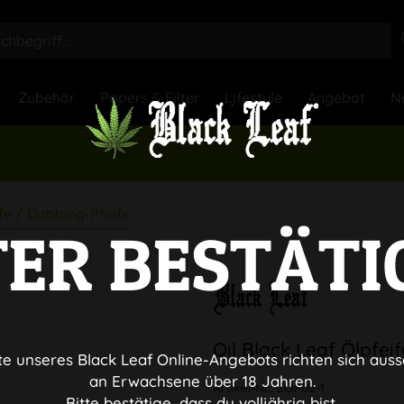
Zubehör
Papers & Filter
Lifestyle
Angebot
N
fe / Dabbing-Pfeife
TER BESTÄTI
Oil Black Leaf Ölpfe
te unseres Black Leaf Online-Angebots richten sich auss
an Erwachsene über 18 Jahren.
Artikel-Nr.:
EOP02-1
Bitte bestätige, dass du volljährig bist.