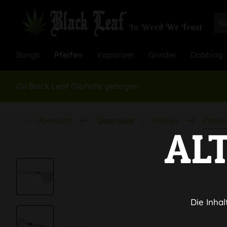
Bongs
Pfeifen
Vaporizer
Grinder
Dabbing
Oil Black Leaf Ölpfeife gebogen
Übersicht
Ölpfei
Übersicht
Pfeifen
AL
Die Inhal