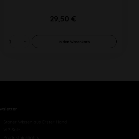
29,50 €
In den
Warenkorb
wsletter
Stoner Wissen aus Erster Hand
VIP-Sale
Produkthighlights