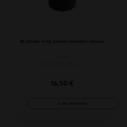
BL Grinder 4-tlg. konkav anodisiert schwarz
VE 1Stk
Ø 50/47mm H 46mm
16,50 €
In den
Warenkorb