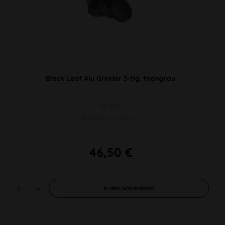
Black Leaf Alu Grinder 3-tlg. titangrau
VE 1Stk
Ø 64mm H 44mm
46,50 €
In den
Warenkorb