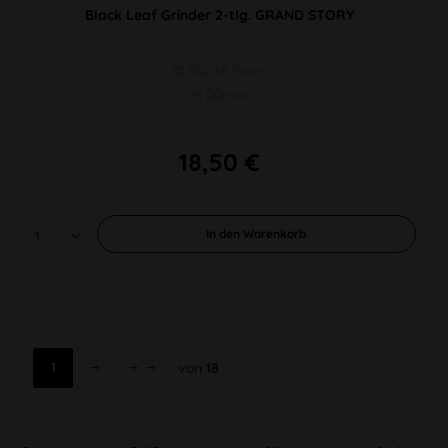
Black Leaf Grinder 2-tlg. GRAND STORY
Ø 50/46,5mm
H 20mm
18,50 €
In den
Warenkorb
1
von
18