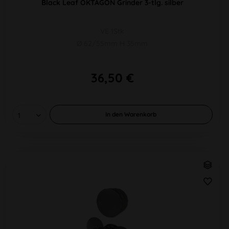
Black Leaf OKTAGON Grinder 3-tlg. silber
VE 1Stk
Ø 62/55mm H 35mm
36,50 €
In den
Warenkorb