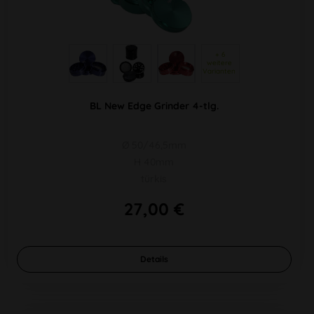
 + 6 
weitere 
Varianten 
BL New Edge Grinder 4-tlg.
Ø 50/46,5mm
H 40mm
türkis
27,00 €
Details