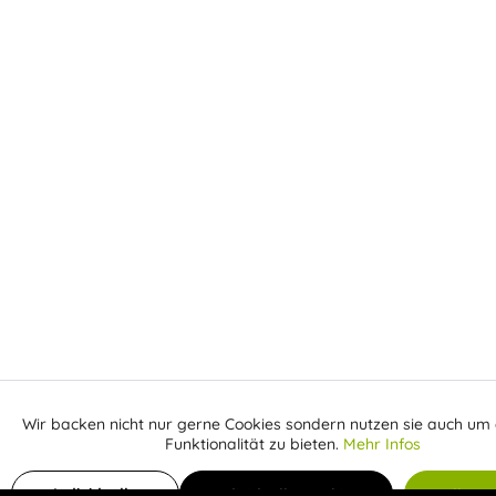
Wir backen nicht nur gerne Cookies sondern nutzen sie auch um 
Aktiv
Funktionale
Funktionalität zu bieten.
Mehr Infos
Inaktiv
In den Warenkorb
Marketing
Individuelle
Individuelle Cookies
Alle C