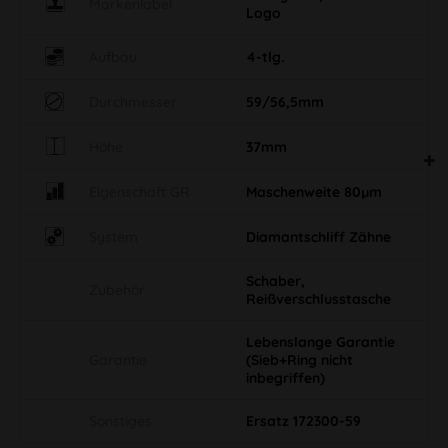
Markenlabel
Logo
Aufbau
4-tlg.
Durchmesser
59/56,5mm
Höhe
37mm
Eigenschaft GR
Maschenweite 80µm
System
Diamantschliff Zähne
Schaber,
Zubehör
Reißverschlusstasche
Lebenslange Garantie
Garantie
(Sieb+Ring nicht
inbegriffen)
Sonstiges
Ersatz 172300-59