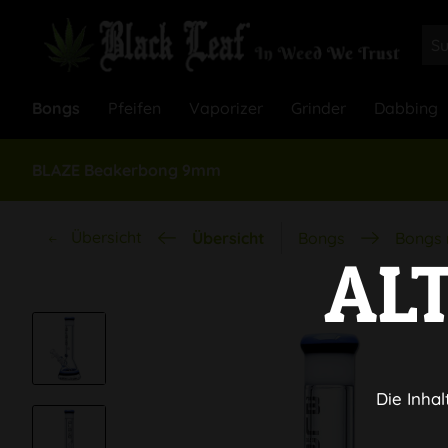
Bongs
Pfeifen
Vaporizer
Grinder
Dabbing
BLAZE Beakerbong 9mm
Übersicht
Übersicht
Bongs
Bongs 
AL
Die Inhal