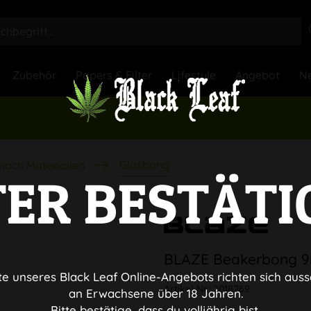
Zubehör
Papers & Filter
Lifestyle
Angebot
Ne
Glasbong
nach Materialien
TER BESTÄTI
BLAZE Beakerbong 
te unseres Black Leaf Online-Angebots richten sich auss
Artikel-Nr.:
2018269
an Erwachsene über 18 Jahren.
Bitte bestätige, dass du volljährig bist.