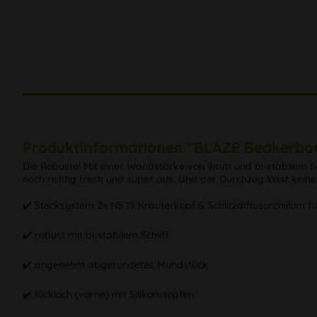
Produktinformationen "BLAZE Beakerb
Die Robuste! Mit einer Wandstärke von 9mm und bi-stabilem Sc
noch richtig fresh und super aus. Und der Durchzug lässt kein
✔️ Stecksystem 2x NS 19 Kräuterkopf & Schlitzdiffusorchillum fü
✔️ robust mit bi-stabilem Schliff
✔️ angenehm abgerundetes Mundstück
✔️ Kickloch (vorne) mit Silikonstopfen