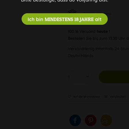
Diskreter Versand
Ich bin
MINDESTENS 18 JAHRE
alt
100 % Versand
heute !
Bestellen Sie bis zum 13:30 Uhr
Versandfertig innerhalb 24 Stun
Deutschlands
Auf die Wunschliste
Vergleichen