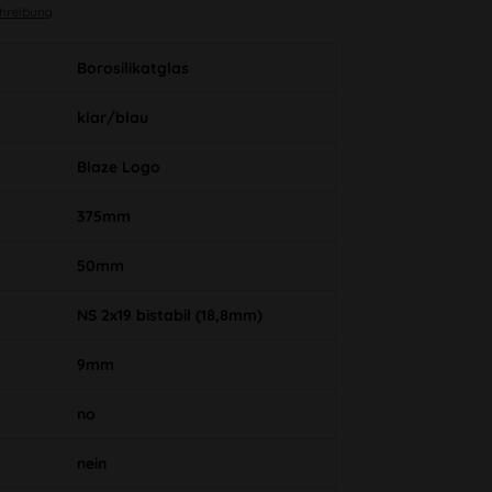
chreibung
Borosilikatglas
klar/blau
Blaze Logo
375mm
50mm
NS 2x19 bistabil (18,8mm)
9mm
no
nein