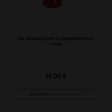
Ice Glasbong mit Kuppelperkolator
rasta
H 210mm Ø 94,5/41mm
NS 14mm
26,00 €
Ausverkauft
benachrichtigen lassen