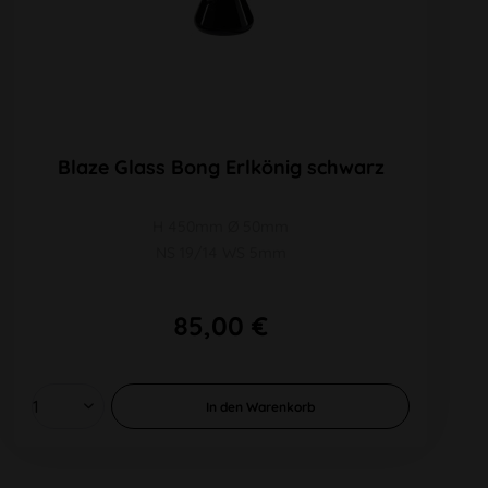
Blaze Glass Bong Erlkönig schwarz
H 450mm Ø 50mm
NS 19/14 WS 5mm
85,00 €
In den
Warenkorb