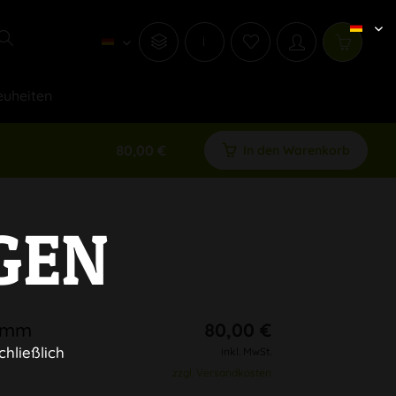
i
uheiten
80,00 €
In den Warenkorb
GEN
9mm
80,00 €
chließlich
inkl. MwSt.
zzgl. Versandkosten