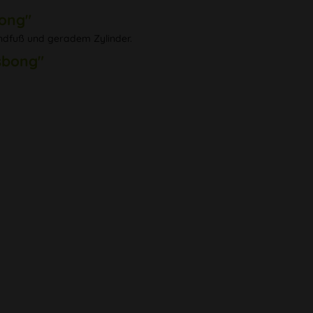
bong"
undfuß und geradem Zylinder.
sbong"