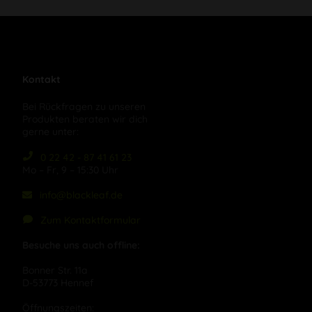
Kontakt
Bei Rückfragen zu unseren
Produkten beraten wir dich
gerne unter:
0 22 42 - 87 41 61 23
Mo – Fr, 9 – 15:30 Uhr
info@blackleaf.de
Zum Kontaktformular
Besuche uns auch offline:
Bonner Str. 11a
D-53773 Hennef
Öffnungszeiten: