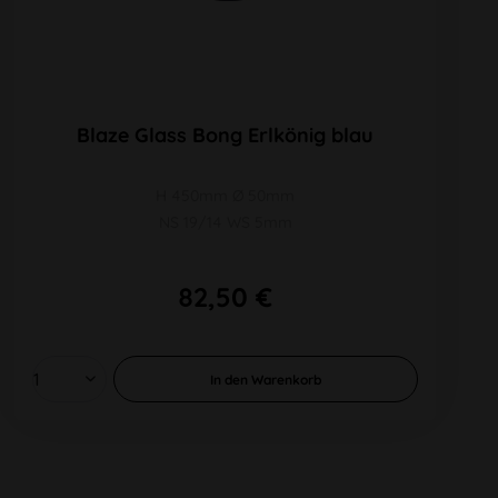
Blaze Glass Bong Erlkönig blau
H 450mm Ø 50mm
NS 19/14 WS 5mm
82,50 €
In den
Warenkorb