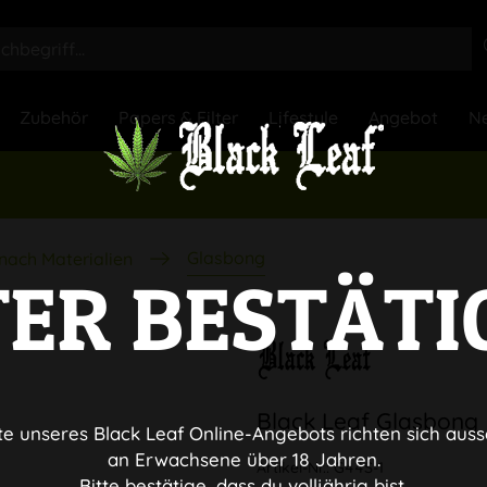
Zubehör
Papers & Filter
Lifestyle
Angebot
Ne
Glasbong
nach Materialien
TER BESTÄTI
Black Leaf Glasbong
te unseres Black Leaf Online-Angebots richten sich auss
an Erwachsene über 18 Jahren.
Artikel-Nr.:
G44S-1
Bitte bestätige, dass du volljährig bist.