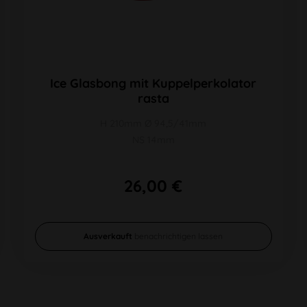
Ice Glasbong mit Kuppelperkolator
rasta
H 210mm Ø 94,5/41mm
NS 14mm
26,00 €
Ausverkauft
benachrichtigen lassen