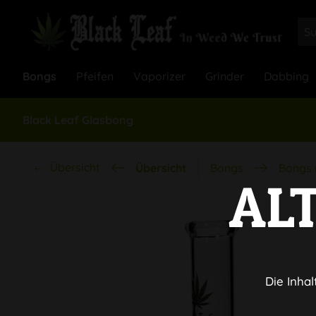
Bongs
Pfeifen
Vaporizer
Grinder
Dabbing
Black Leaf Glasbong
Übersicht
Übersicht
Bongs
Bongs 
AL
Die Inhal