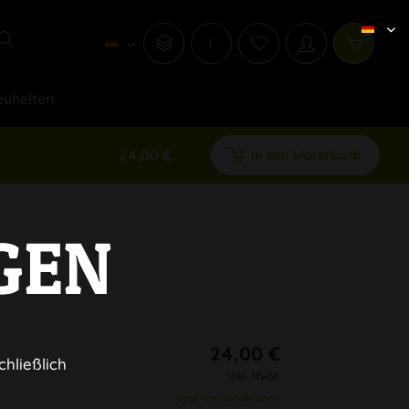
i
uheiten
24,00 €
In den Warenkorb
GEN
24,00 €
chließlich
inkl. MwSt.
zzgl. Versandkosten