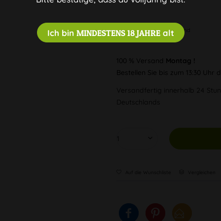
Diskreter Versand
Ich bin
MINDESTENS 18 JAHRE
alt
100 % Versand
Montag !
Bestellen Sie bis zum 13:30 Uhr
Versandfertig innerhalb 24 Stun
Deutschlands
Auf die Wunschliste
Vergleichen