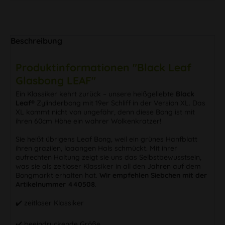
Beschreibung
Produktinformationen "Black Leaf
Glasbong LEAF"
Ein Klassiker kehrt zurück – unsere heißgeliebte
Black
Leaf®
Zylinderbong mit 19er Schliff in der Version XL. Das
XL kommt nicht von ungefähr, denn diese Bong ist mit
ihren 60cm Höhe ein wahrer Wolkenkratzer!
Sie heißt übrigens Leaf Bong, weil ein grünes Hanfblatt
ihren grazilen, laaangen Hals schmückt. Mit ihrer
aufrechten Haltung zeigt sie uns das Selbstbewusstsein,
was sie als zeitloser Klassiker in all den Jahren auf dem
Bongmarkt erhalten hat.
Wir empfehlen Siebchen mit der
Artikelnummer 440508
.
✔️ zeitloser Klassiker
✔️ beeindruckende Größe