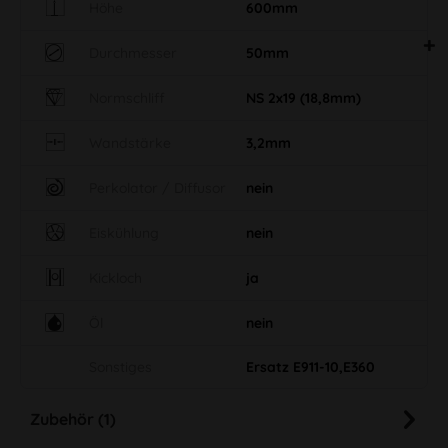
Höhe
600mm
Durchmesser
50mm
Normschliff
NS 2x19 (18,8mm)
Wandstärke
3,2mm
Perkolator / Diffusor
nein
Eiskühlung
nein
Kickloch
ja
Öl
nein
Sonstiges
Ersatz E911-10,E360
Zubehör (1)