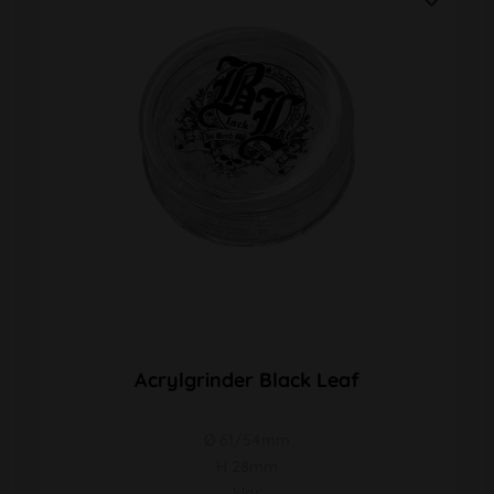
Acrylgrinder Black Leaf
Ø 61/54mm
H 28mm
klar