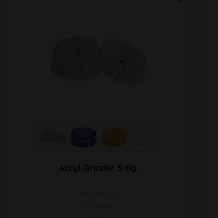
 + 3 
weitere 
Varianten 
Acryl Grinder 3-tlg.
Ø 61/54mm
H 25mm
klar