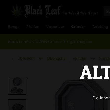
Bongs
Pfeifen
Vaporizer
Grinder
Dabbing
Black Leaf OKTAGON Grinder 3-tlg. titangrau
Übersicht
Übersicht
Grinder
Grind
AL
Die Inhal