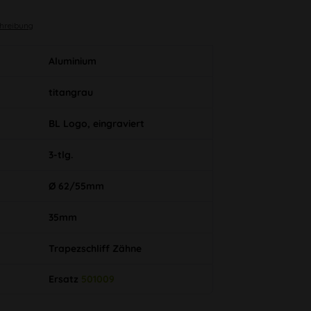
chreibung
Aluminium
titangrau
BL Logo, eingraviert
3-tlg.
Ø 62/55mm
35mm
Trapezschliff Zähne
Ersatz
501009