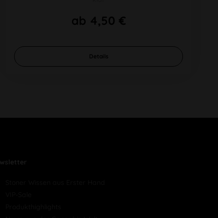
ab 4,50 €
Details
wsletter
Stoner Wissen aus Erster Hand
VIP-Sale
Produkthighlights