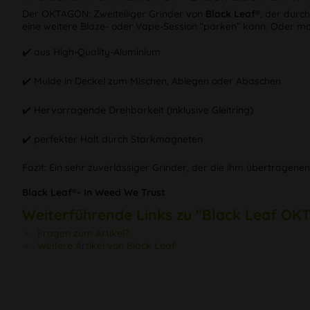
Der OKTAGON: Zweiteiliger Grinder von
Black Leaf®
, der durc
eine weitere Blaze- oder Vape-Session “parken” kann. Oder ma
✔️ aus High-Quality-Aluminium
✔️ Mulde in Deckel zum Mischen, Ablegen oder Abaschen
✔️ Hervorragende Drehbarkeit (inklusive Gleitring)
✔️ perfekter Halt durch Starkmagneten
Fazit: Ein sehr zuverlässiger Grinder, der die ihm übertragene
Black Leaf®- In Weed We Trust
Weiterführende Links zu "Black Leaf OKT
Fragen zum Artikel?
Weitere Artikel von Black Leaf