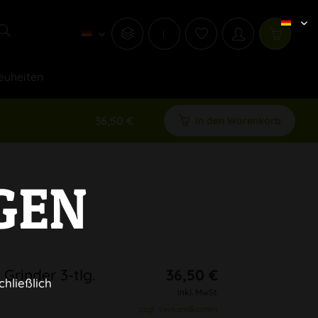
i
euheiten
36,50 €
In den Warenkorb
GEN
rinder 3-tlg.
36,50 €
chließlich
inkl. MwSt.
zzgl. Versandkosten