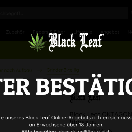
Zubehör
Papers & Filter
Lifestyle
Angebot
N
Grinder 3-teilig
er nach Aufbau
TER BESTÄTI
Black Leaf OKTAGON G
te unseres Black Leaf Online-Angebots richten sich auss
titangrau
an Erwachsene über 18 Jahren.
Artikel-Nr.:
4302305-36
Bitte bestätige, dass du volljährig bist.