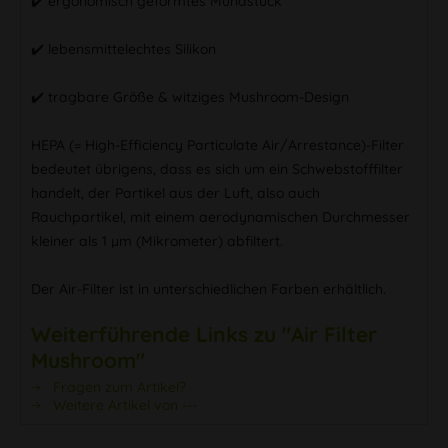
✔️ ergonomisch geformtes Mundstück
✔️ lebensmittelechtes Silikon
✔️ tragbare Größe & witziges Mushroom-Design
HEPA (= High-Efficiency Particulate Air/Arrestance)-Filter
bedeutet übrigens, dass es sich um ein Schwebstofffilter
handelt, der Partikel aus der Luft, also auch
Rauchpartikel, mit einem aerodynamischen Durchmesser
kleiner als 1 µm (Mikrometer) abfiltert.
Der Air-Filter ist in unterschiedlichen Farben erhältlich.
Weiterführende Links zu "Air Filter
Mushroom"
Fragen zum Artikel?
Weitere Artikel von ---