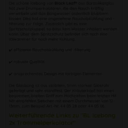
Die schöne Icebong von
Black Leaf®
aus Borosilikatglas
hat zwei Drumperkolatoren, die den Rauch kräftig
verwirbeln und das Bongwasser ordentlich blubbern
lassen. Dies hat eine angenehme Rauchabkühlung und -
filterung zur Folge. Zusätzlich gibt es eine
Spritzschutzkuppel, so dass kein Wasser inhaliert werden
kann. Über dem Spritzschutz befindet sich noch eine
Icekammer für noch mehr Kühlung.
✔️ effiziente Rauchabkühlung und -filterung
✔️ robuste Qualität
✔️ ansprechendes Design mit farbigen Elementen
Die Glasbong ist aus stabilem, 5mm starken Glasrohr
gefertigt und sehr standfest. Der Kräuterkopf hat einen
bequemen, breiten Griff zum Hochziehen beim letzten Hit.
Wir empfehlen Siebchen mit einem Durchmesser von 12-
13mm, zum Beispiel Art.-Nr. 44 05 28 oder 44 05 06.
Weiterführende Links zu "BL Icebong
2x Trommelperkolator"