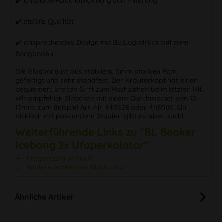
✔️ effiziente Rauchabkühlung und -filterung
✔️ stabile Qualität
✔️ ansprechendes Design mit BL-Logodruck auf dem
Bongboden
Die Glasbong ist aus stabilem, 5mm starken Rohr
gefertigt und sehr standfest. Der Kräuterkopf hat einen
bequemen, breiten Griff zum Hochziehen beim letzten Hit.
Wir empfehlen Siebchen mit einem Durchmesser von 12-
13mm, zum Beispiel Art.-Nr. 440528 oder 440506. Ein
Kickloch mit passendem Stopfen gibt es aber auch!
Weiterführende Links zu "BL Beaker
Icebong 2x Ufoperkolator"
Fragen zum Artikel?
Weitere Artikel von Black Leaf
Ähnliche Artikel