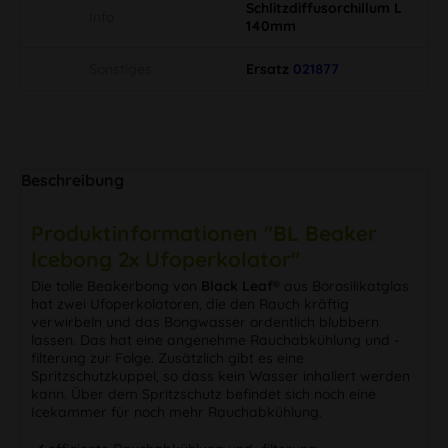
Schlitzdiffusorchillum L
Info
140mm
Sonstiges
Ersatz
021877
Beschreibung
Produktinformationen "BL Beaker
Icebong 2x Ufoperkolator"
Die tolle Beakerbong von
Black Leaf®
aus Borosilikatglas
hat zwei Ufoperkolatoren, die den Rauch kräftig
verwirbeln und das Bongwasser ordentlich blubbern
lassen. Das hat eine angenehme Rauchabkühlung und -
filterung zur Folge. Zusätzlich gibt es eine
Spritzschutzkuppel, so dass kein Wasser inhaliert werden
kann. Über dem Spritzschutz befindet sich noch eine
Icekammer für noch mehr Rauchabkühlung.