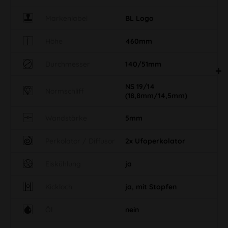
Markenlabel
BL Logo
Höhe
460mm
Durchmesser
140/51mm
NS 19/14
Normschliff
(18,8mm/14,5mm)
Wandstärke
5mm
Perkolator / Diffusor
2x Ufoperkolator
Eiskühlung
ja
Kickloch
ja, mit Stopfen
Öl
nein