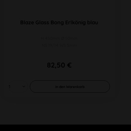
Blaze Glass Bong Erlkönig blau
H 450mm Ø 50mm
NS 19/14 WS 5mm
82,50 €
In den
Warenkorb