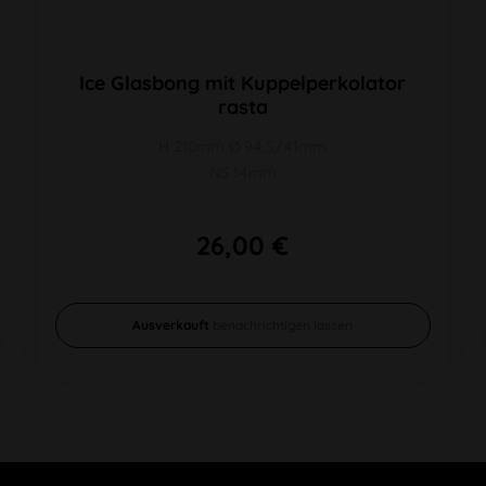
Ice Glasbong mit Kuppelperkolator
rasta
H 210mm Ø 94,5/41mm
NS 14mm
26,00 €
Ausverkauft
benachrichtigen lassen