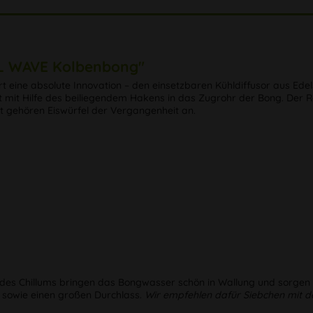
AL WAVE Kolbenbong"
t eine absolute Innovation – den einsetzbaren Kühldiffusor aus Edel
lt mit Hilfe des beiliegendem Hakens in das Zugrohr der Bong. Der R
it gehören Eiswürfel der Vergangenheit an.
 des Chillums bringen das Bongwasser schön in Wallung und sorgen f
 sowie einen großen Durchlass.
Wir empfehlen dafür Siebchen mit d