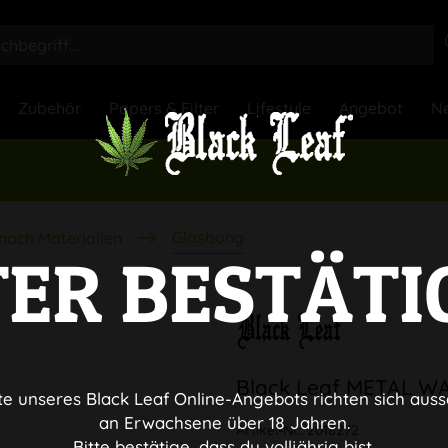
Zubehör
Papers & Filter
Lifestyle
Angebot
Ne
Glasbong
nach Materialien
TER BESTÄTI
Black Leaf METAL W
te unseres Black Leaf Online-Angebots richten sich auss
an Erwachsene über 18 Jahren.
Artikel-Nr.:
2018272
Bitte bestätige, dass du volljährig bist.