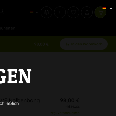
i
uheiten
98,00 €
In den Warenkorb
GEN
AVE Kolbenbong
98,00 €
chließlich
inkl. MwSt.
zzgl. Versandkosten