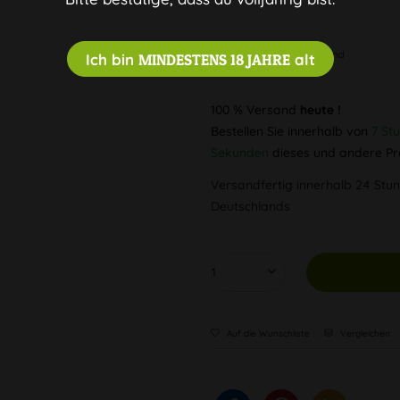
Diskreter Versand
Ich bin
MINDESTENS 18 JAHRE
alt
100 % Versand
heute !
Bestellen Sie innerhalb von
7 St
Sekunden
dieses und andere Pr
Versandfertig innerhalb 24 Stun
Deutschlands
Auf die Wunschliste
Vergleichen