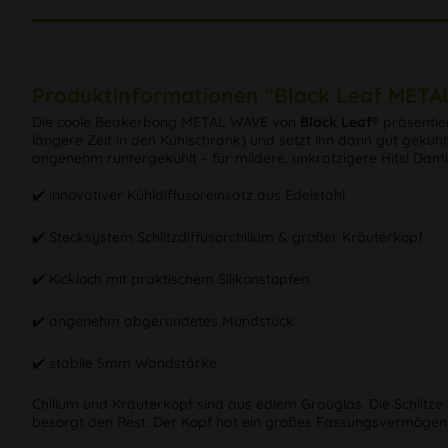
Produktinformationen "Black Leaf MET
Die coole Beakerbong METAL WAVE von
Black Leaf®
präsentier
längere Zeit in den Kühlschrank) und setzt ihn dann gut geküh
angenehm runtergekühlt – für mildere, unkratzigere Hits! Dam
✔️ innovativer Kühldiffusoreinsatz aus Edelstahl
✔️ Stecksystem Schlitzdiffusorchillum & großer Kräuterkopf
✔️ Kickloch mit praktischem Silikonstopfen
✔️ angenehm abgerundetes Mundstück
✔️ stabile 5mm Wandstärke
Chillum und Kräuterkopf sind aus edlem Grauglas. Die Schlitze
besorgt den Rest. Der Kopf hat ein großes Fassungsvermögen