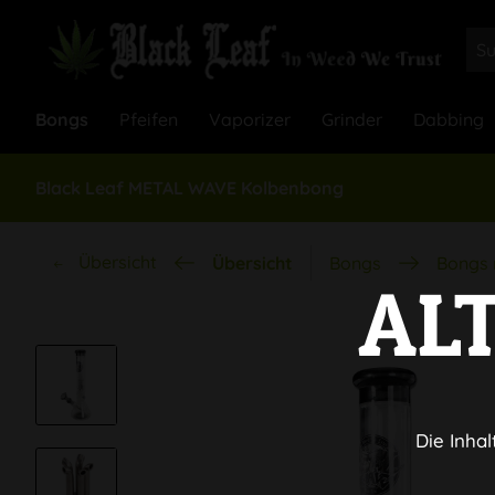
Bongs
Pfeifen
Vaporizer
Grinder
Dabbing
Black Leaf METAL WAVE Kolbenbong
Übersicht
Übersicht
Bongs
Bongs 
AL
Die Inhal