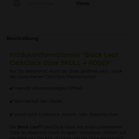
Durchmesser
55mm
Beschreibung
Produktinformationen "Black Leaf
ClickClack Dose SKULL + ROSES"
Nur Du bestimmst, wann die Dose geöffnet wird - dank
des patentierten ClickClack-Mechanismus!
✔️ niemals unbeabsichtigtes Öffnen
✔️ kein Verlust des Inhalts
✔️ passt auch in kleinere Jacken- oder Hosentaschen
Die
Black Leaf®
ClickClack-Dose hat einen patentierten
'Click-to-close-and-Clack-to-open'-Verschluss. Einfach auf
die Mitte des Deckels drücken und die Dose springt auf.