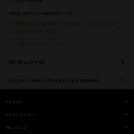
✔️ hitzebeständig
Black Leaf® - In Weed We Trust
Weiterführende Links zu "Black Leaf
Dabmatten klein"
Fragen zum Artikel?
Weitere Artikel von Black Leaf
Ähnliche Artikel
Kunden haben sich ebenfalls angesehen
Kontakt
Informationen
Newsletter