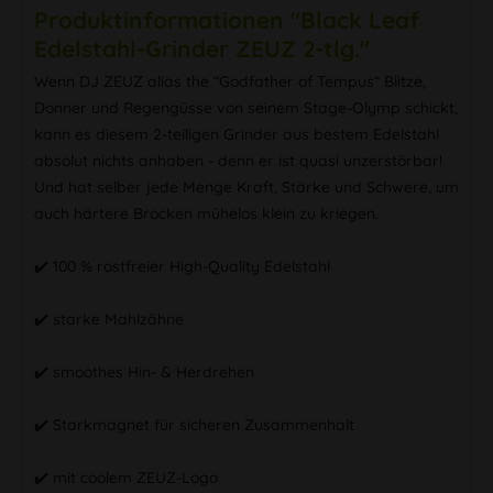
Produktinformationen "Black Leaf
Edelstahl-Grinder ZEUZ 2-tlg."
Wenn DJ ZEUZ alias the “Godfather of Tempus“ Blitze,
Donner und Regengüsse von seinem Stage-Olymp schickt,
kann es diesem 2-teiligen Grinder aus bestem Edelstahl
absolut nichts anhaben - denn er ist quasi unzerstörbar!
Und hat selber jede Menge Kraft, Stärke und Schwere, um
auch härtere Brocken mühelos klein zu kriegen.
✔️ 100 % rostfreier High-Quality Edelstahl
✔️ starke Mahlzähne
✔️ smoothes Hin- & Herdrehen
✔️ Starkmagnet für sicheren Zusammenhalt
✔️ mit coolem ZEUZ-Logo