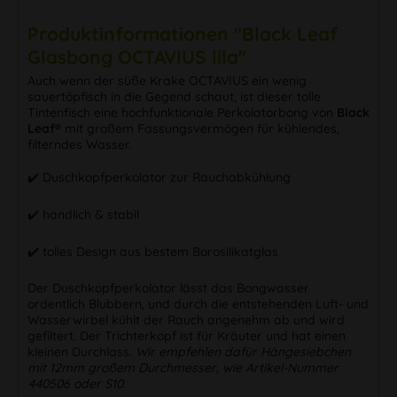
Produktinformationen "Black Leaf
Glasbong OCTAVIUS lila"
Auch wenn der süße Krake OCTAVIUS ein wenig
sauertöpfisch in die Gegend schaut, ist dieser tolle
Tintenfisch eine hochfunktionale Perkolatorbong von
Black
Leaf®
mit großem Fassungsvermögen für kühlendes,
filterndes Wasser.
✔️ Duschkopfperkolator zur Rauchabkühlung
✔️ handlich & stabil
✔️ tolles Design aus bestem Borosilikatglas
Der Duschkopfperkolator lässt das Bongwasser
ordentlich Blubbern, und durch die entstehenden Luft- und
Wasserwirbel kühlt der Rauch angenehm ab und wird
gefiltert. Der Trichterkopf ist für Kräuter und hat einen
kleinen Durchlass.
Wir empfehlen dafür Hängesiebchen
mit 12mm großem Durchmesser, wie Artikel-Nummer
440506 oder S10.