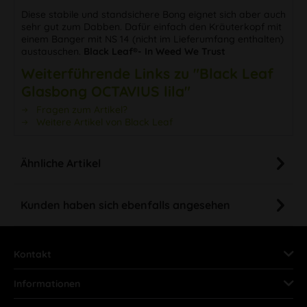
Diese stabile und standsichere Bong eignet sich aber auch
sehr gut zum Dabben. Dafür einfach den Kräuterkopf mit
einem Banger mit NS 14 (nicht im Lieferumfang enthalten)
austauschen.
Black Leaf®- In Weed We Trust
Weiterführende Links zu "Black Leaf
Glasbong OCTAVIUS lila"
Fragen zum Artikel?
Weitere Artikel von Black Leaf
Ähnliche Artikel
Kunden haben sich ebenfalls angesehen
Kontakt
Informationen