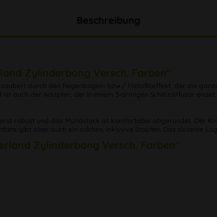
Beschreibung
land Zylinderbong Versch. Farben"
verzaubert durch den Regenbogen- bzw./ Metalliceffekt, der die gan
t ist auch der Adapter, der in einem 3-armigen Schlitzdiffusor ende
st robust und das Mundstück ist komfortabel abgerundet. Der Kräute
chfans gibt aber auch ein solches, inklusive Stopfen. Das dezente Log
erland Zylinderbong Versch. Farben"