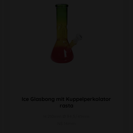
Ice Glasbong mit Kuppelperkolator
rasta
H 210mm Ø 94,5/41mm
NS 14mm