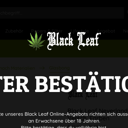
Zubehör
Papers & Filter
Lifestyle
Angebot
Ne
Glasbong
nach Materialien
TER BESTÄTI
Black Leaf Neverland
te unseres Black Leaf Online-Angebots richten sich auss
Versch. Farben
an Erwachsene über 18 Jahren.
Artikel-Nr.:
261851-1-1
Bitte bestätige, dass du volljährig bist.