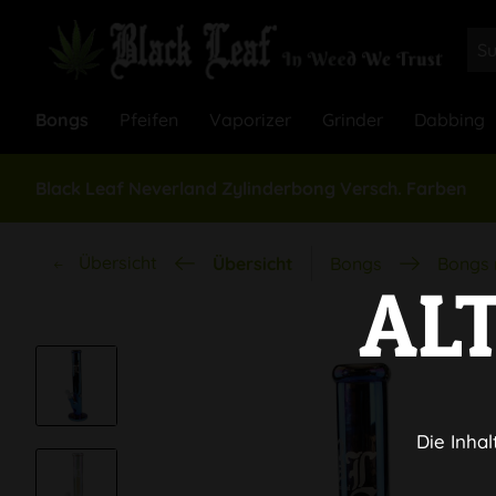
Bongs
Pfeifen
Vaporizer
Grinder
Dabbing
Black Leaf Neverland Zylinderbong Versch. Farben
Übersicht
Übersicht
Bongs
Bongs 
AL
Die Inhal