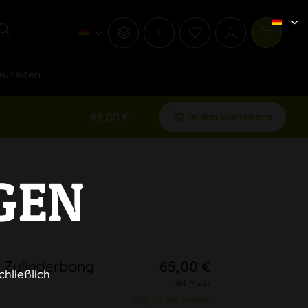
i
uheiten
65,00 €
In den Warenkorb
GEN
 Zylinderbong
65,00 €
chließlich
inkl. MwSt.
zzgl. Versandkosten