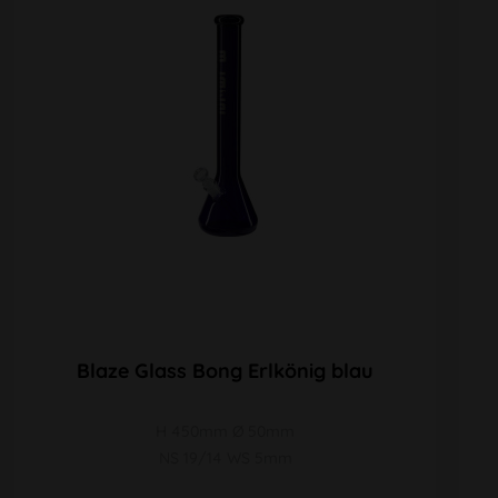
Blaze Glass Bong Erlkönig blau
H 450mm Ø 50mm
NS 19/14 WS 5mm