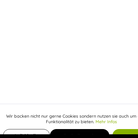
Wir backen nicht nur gerne Cookies sondern nutzen sie auch um 
Aktiv
Funktionale
Funktionalität zu bieten.
Mehr Infos
Inaktiv
In den Warenkorb
Marketing
Individuelle
Individuelle Cookies
Alle C