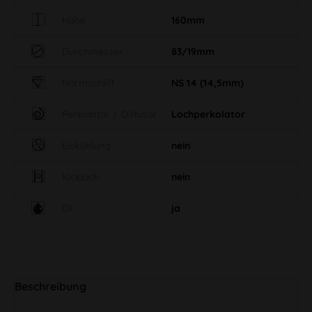
Höhe
160mm
Durchmesser
83/19mm
Normschliff
NS 14 (14,5mm)
Perkolator / Diffusor
Lochperkolator
Eiskühlung
nein
Kickloch
nein
Öl
ja
Beschreibung