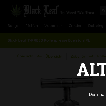
Bongs
Pfeifen
Vaporizer
Grinder
Dabbing
Black Leaf T-PRESS Pollenpresse Edelstahl XL
Übersicht
Poll
Übersicht
Zubehör
AL
Die Inhal