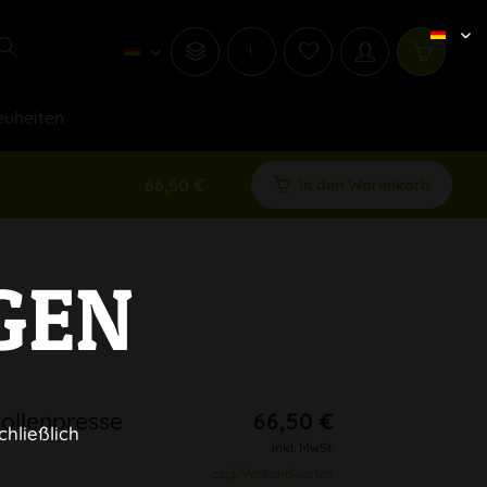
i
uheiten
66,50 €
In den Warenkorb
GEN
ollenpresse
66,50 €
chließlich
inkl. MwSt.
zzgl. Versandkosten