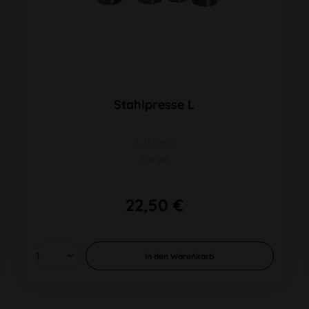
Stahlpresse L
L 117mm
Large
22,50 €
In den
Warenkorb