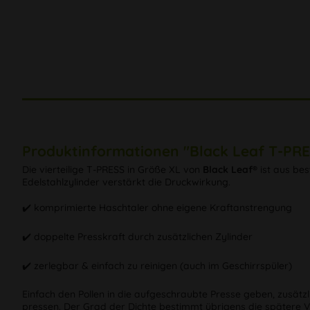
Produktinformationen "Black Leaf T-PRE
Die vierteilige T-PRESS in Größe XL von
Black Leaf®
ist aus bes
Edelstahlzylinder verstärkt die Druckwirkung.
✔️ komprimierte Haschtaler ohne eigene Kraftanstrengung
✔️ doppelte Presskraft durch zusätzlichen Zylinder
✔️ zerlegbar & einfach zu reinigen (auch im Geschirrspüler)
Einfach den Pollen in die aufgeschraubte Presse geben, zusätz
pressen. Der Grad der Dichte bestimmt übrigens die spätere 