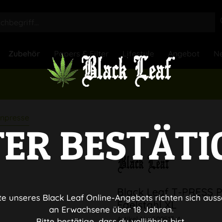
Zubehör
Papers & Filter
Lifestyle
Angebot
Ne
enpresse
TER BESTÄTI
Black Leaf T-PRESS P
te unseres Black Leaf Online-Angebots richten sich auss
Edelstahl XL
an Erwachsene über 18 Jahren.
Artikel-Nr.:
500513-4
Bitte bestätige, dass du volljährig bist.