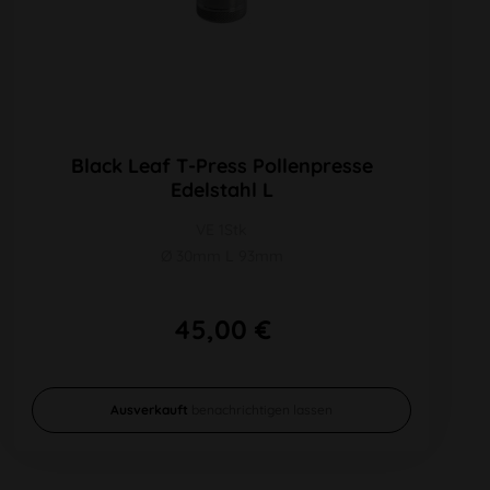
Black Leaf T-Press Pollenpresse
Edelstahl L
VE 1Stk
Ø 30mm L 93mm
45,00 €
Ausverkauft
benachrichtigen lassen