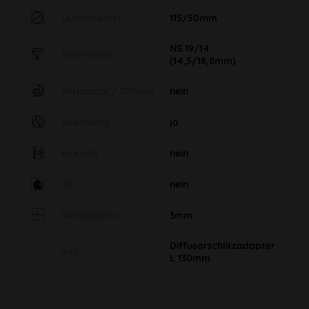
Durchmesser
115/50mm
NS 19/14
Normschliff
(14,5/18,8mm)
Perkolator / Diffusor
nein
Eiskühlung
ja
Kickloch
nein
Öl
nein
Wandstärke
3mm
Diffusorschlitzadapter
Info
L 130mm