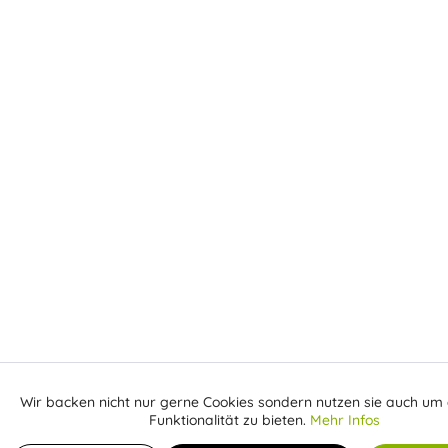
Wir backen nicht nur gerne Cookies sondern nutzen sie auch um 
Aktiv
Funktionale
Funktionalität zu bieten.
Mehr Infos
E-Mail erhalten sobald der Artikel wieder auf Lager ist