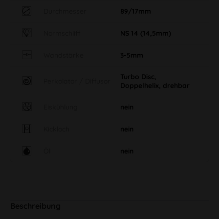
Durchmesser
89/17mm
Normschliff
NS 14 (14,5mm)
Wandstärke
3-5mm
Turbo Disc,
Perkolator / Diffusor
Doppelhelix, drehbar
Eiskühlung
nein
Kickloch
nein
Öl
nein
Beschreibung