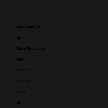
chreibung
Borosilikatglas
pink
Blaze Glass Logo
180mm
116/19mm
NS 14 (14,5mm)
3mm
nein