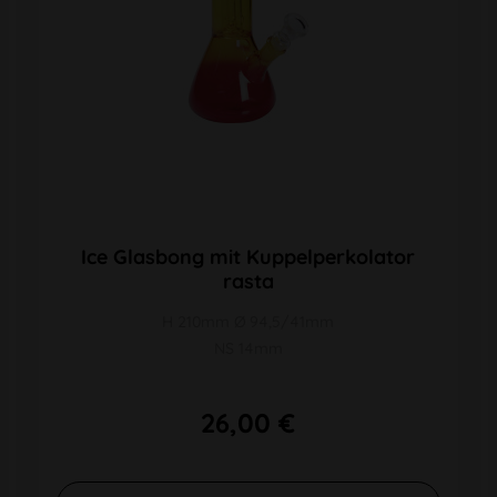
Ice Glasbong mit Kuppelperkolator
rasta
H 210mm Ø 94,5/41mm
NS 14mm
26,00 €