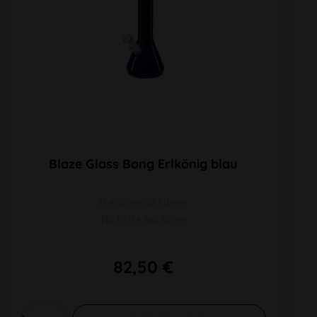
Blaze Glass Bong Erlkönig blau
H 450mm Ø 50mm
NS 19/14 WS 5mm
82,50 €