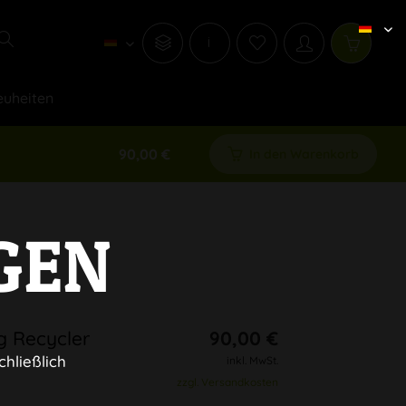
i
uheiten
90,00 €
In den Warenkorb
GEN
 Recycler
90,00 €
chließlich
inkl. MwSt.
zzgl. Versandkosten