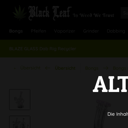
Bongs
Pfeifen
Vaporizer
Grinder
Dabbing
BLAZE GLASS Dab Rig Recycler
Übersicht
Übersicht
Bongs
Bongs 
AL
Die Inhal