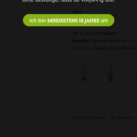
Diskreter Versand
Ich bin
MINDESTENS 18 JAHRE
alt
100 % Versand
heute !
Bestellen Sie innerhalb von
2 St
Sekunden
dieses und andere Pr
Auf die Wunschliste
Vergleichen