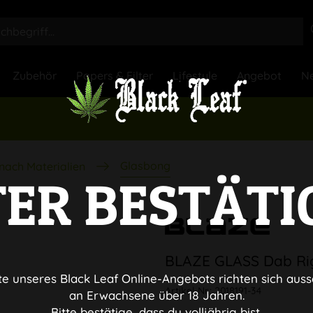
Zubehör
Papers & Filter
Lifestyle
Angebot
Ne
Glasbong
nach Materialien
TER BESTÄTI
BLAZE GLASS Dab Rig
te unseres Black Leaf Online-Angebots richten sich auss
Artikel-Nr.:
2018191-34
an Erwachsene über 18 Jahren.
Bitte bestätige, dass du volljährig bist.