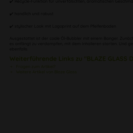
✔️ Recycle-Funktion für unverfälschten, aromatischen Geschm
✔️ handlich und robust
✔️ stylischer Look mit Logoprint auf dem Pfeifenboden
Ausgestattet ist der coole Öl-Bubbler mit einem Banger. Zunäc
es anfängt zu verdampfen, mit dem Inhalieren starten. Und ge
ebenfalls.
Weiterführende Links zu "BLAZE GLASS D
Fragen zum Artikel?
Weitere Artikel von Blaze Glass