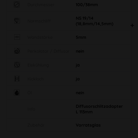
Durchmesser
100/38mm
NS 19/14
Normschliff
(18,8mm/14,5mm)
Wandstärke
5mm
Perkolator / Diffusor
nein
Eiskühlung
ja
Kickloch
ja
Öl
nein
Diffusorschlitzadapter
Info
L 113mm
Zubehör
Vorratsglas