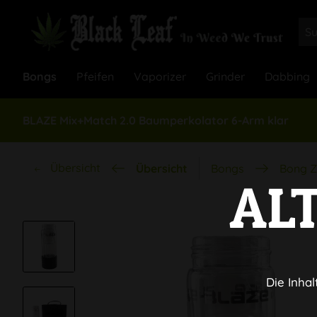
Bongs
Pfeifen
Vaporizer
Grinder
Dabbing
BLAZE Mix+Match 2.0 Baumperkolator 6-Arm klar
Übersicht
Übersicht
Bongs
Bong Z
AL
Die Inhal