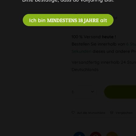
Diskreter Versand
Ich bin
MINDESTENS 18 JAHRE
alt
100 % Versand
heute !
Bestellen Sie innerhalb von
6 St
Sekunden
dieses und andere Pr
Versandfertig innerhalb 24 Stun
Deutschlands
Auf die Wunschliste
Vergleichen