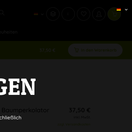
i
uheiten
37,50 €
In den Warenkorb
GEN
 Baumperkolator
37,50 €
chließlich
inkl. MwSt.
zzgl. Versandkosten