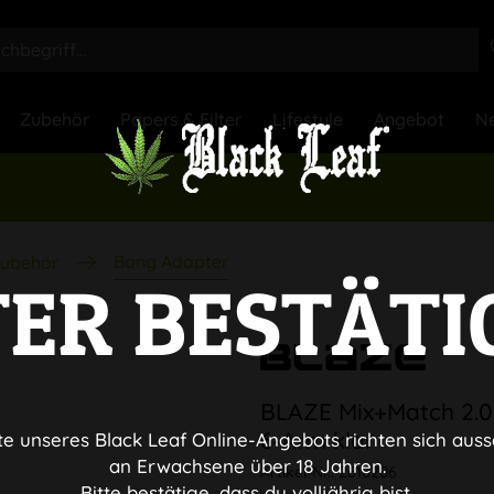
Zubehör
Papers & Filter
Lifestyle
Angebot
Ne
Bong Adapter
ubehör
TER BESTÄTI
BLAZE Mix+Match 2.0
6-Arm klar
te unseres Black Leaf Online-Angebots richten sich auss
an Erwachsene über 18 Jahren.
Artikel-Nr.:
2618206
Bitte bestätige, dass du volljährig bist.