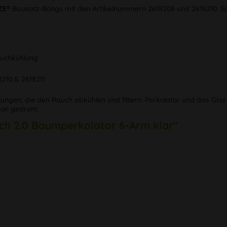
ZE®
Bausatz-Bongs mit den Artikelnummern 2618208 und 2618210. So
auchkühlung
8210 & 2618211
lungen, die den Rauch abkühlen und filtern. Perkolator und das Gla
kon gedreht.
ch 2.0 Baumperkolator 6-Arm klar"