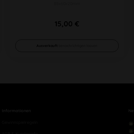
88x60x20mm
15,00 €
Ausverkauft
benachrichtigen lassen
Informationen
Ne
Gewinnspielregeln
AGB & Kundeninfo