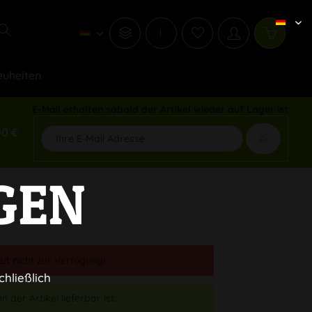
i
uheiten
E-Mail erhalten sobald der Artikel wieder auf Lager ist
00 €
GEN
eit nicht zur Verfügung!
chließlich
 der Artikel lieferbar ist.