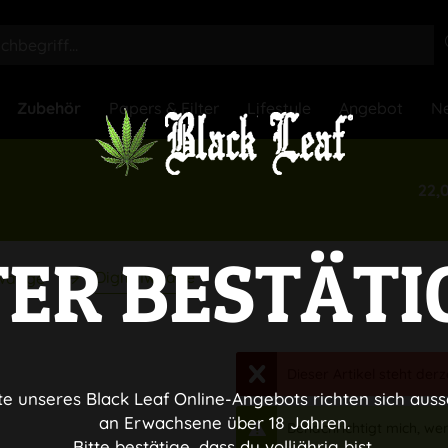
Zubehör
Papers & Filter
Lifestyle
Angebot
Ne
22,
TER BESTÄTI
Digitalwaage
waage
Dieser Artikel steht derz
te unseres Black Leaf Online-Angebots richten sich auss
an Erwachsene über 18 Jahren.
Benachrichtigt mich, wenn
Bitte bestätige, dass du volljährig bist.