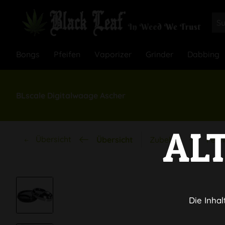
Bongs
Pfeifen
Vaporizer
Grinder
Dabbing
BLscale Digitalwaage Ascher
AL
Übersicht
Übersicht
Zubehör
Fein
Die Inhal