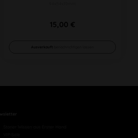
94x54x19mm
15,00 €
Ausverkauft
benachrichtigen lassen
wsletter
Stoner Wissen aus Erster Hand
VIP-Sale