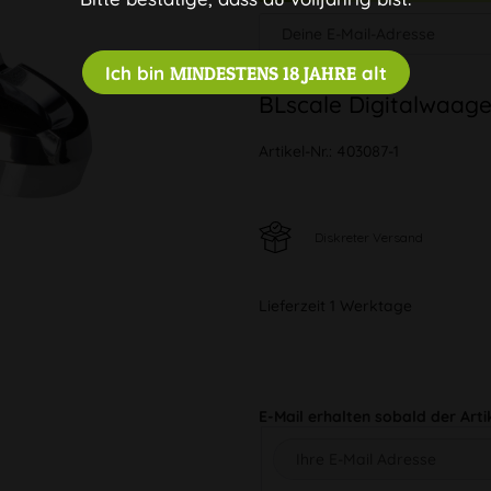
Ich bin
MINDESTENS 18 JAHRE
alt
BLscale Digitalwaage
Artikel-Nr.:
403087-1
Diskreter Versand
Lieferzeit 1 Werktage
E-Mail erhalten sobald der Arti