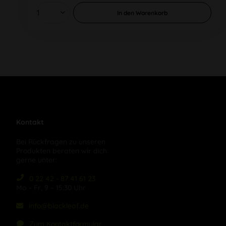
In den
Warenkorb
Kontakt
Bei Rückfragen zu unseren
Produkten beraten wir dich
gerne unter:
0 22 42 - 87 41 61 23
Mo – Fr, 9 – 15:30 Uhr
info@blackleaf.de
Zum Kontaktformular