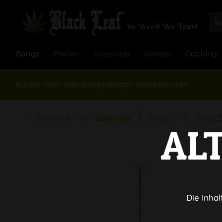
Bongs
Pfeifen
Vaporizer
Grinder
Dabbing
Bürste ideal zum Bong reinigen Naturborsten
Übersicht
Übersicht
Bongs
Bong Z
AL
Die Inhal