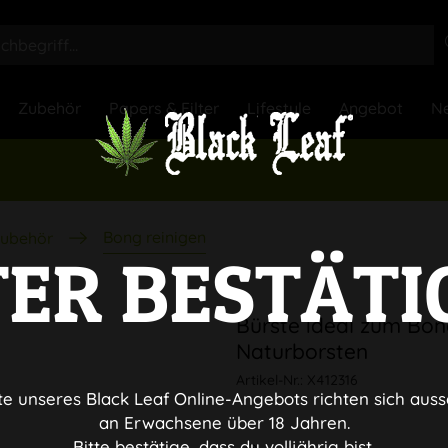
Zubehör
Papers & Filter
Lifestyle
Angebot
Ne
Bong reinigen
ubehör
TER BESTÄTI
Bürste ideal zum Bon
Naturborsten
Artikel-Nr.:
X412316
te unseres Black Leaf Online-Angebots richten sich auss
an Erwachsene über 18 Jahren.
Bitte bestätige, dass du volljährig bist.