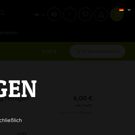
i
uheiten
6,00 €
In den Warenkorb
GEN
g reinigen
6,00 €
inkl. MwSt.
zzgl. Versandkosten
chließlich