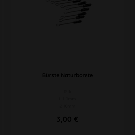
Bürste Naturborste
1Stk
L 110mm
Ø 10mm
3,00 €