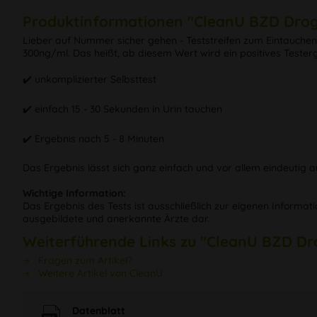
Produktinformationen "CleanU BZD Dro
Lieber auf Nummer sicher gehen - Teststreifen zum Eintauche
300ng/ml. Das heißt, ab diesem Wert wird ein positives Tester
✔️ unkomplizierter Selbsttest
✔️ einfach 15 - 30 Sekunden in Urin tauchen
✔️ Ergebnis nach 5 - 8 Minuten
Das Ergebnis lässt sich ganz einfach und vor allem eindeutig am
Wichtige Information:
Das Ergebnis des Tests ist ausschließlich zur eigenen Informat
ausgebildete und anerkannte Ärzte dar.
Weiterführende Links zu "CleanU BZD D
Fragen zum Artikel?
Weitere Artikel von CleanU
Datenblatt