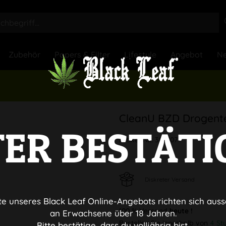
Zubehör
Papers & Filter
Lifestyle
Angebot
Ne
CleanU BZD Drogent
TER BESTÄTI
Artikel-Nr.:
382307
Diskreter Versand
te unseres Black Leaf Online-Angebots richten sich auss
100 % Versand
heute !
an Erwachsene über 18 Jahren.
Bestellen Sie innerhalb von
4 St
Bitte bestätige, dass du volljährig bist.