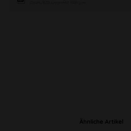
CleanU BZD Drogentest 300ng/ml
Ähnliche Artikel