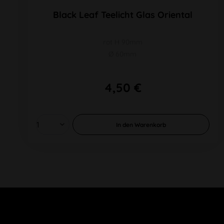
Black Leaf Teelicht Glas Oriental
rot H 90mm
Ø 60mm
4,50 €
In den
Warenkorb