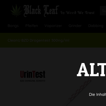
Bongs
Pfeifen
Vaporizer
Grinder
Dabbing
CleanU BZD Drogentest 300ng/ml
AL
Die Inhal