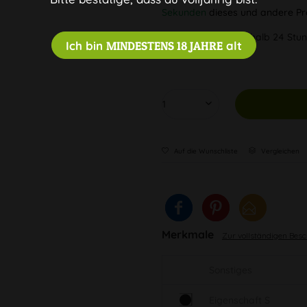
Sekunden
dieses und andere Pr
Versandfertig innerhalb 24 Stun
Ich bin
MINDESTENS 18 JAHRE
alt
Deutschlands
Auf die Wunschliste
Vergleichen
Merkmale
Zur vollständigen Bes
Sonstiges
Eigenschaft S