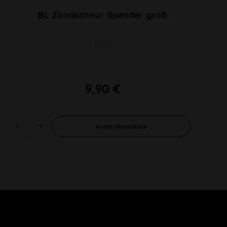
BL Zündschnur Spender groß
groß
9,90 €
In den
Warenkorb