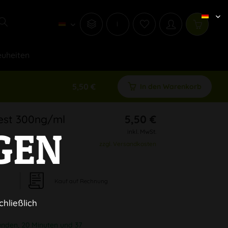
i
uheiten
5,50 €
In den Warenkorb
est 300ng/ml
5,50 €
GEN
inkl. MwSt.
zzgl. Versandkosten
Kauf auf Rechnung
chließlich
unden, 20 Minuten und 36