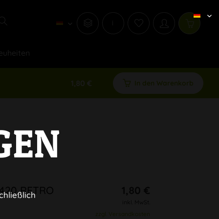
i
euheiten
1,80 €
In den Warenkorb
GEN
 420 RETRO
1,80 €
chließlich
inkl. MwSt.
zzgl. Versandkosten