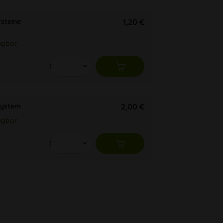
steine
1,20 €
ügbar
system
2,00 €
ügbar