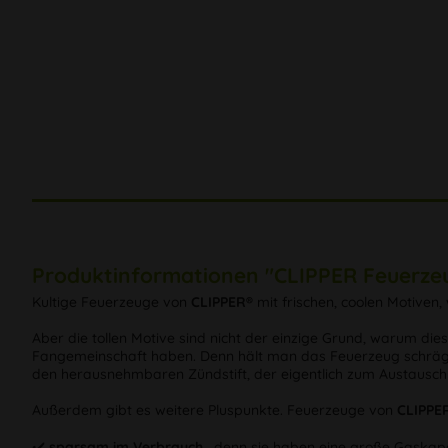
Produktinformationen "CLIPPER Feuerz
Kultige Feuerzeuge von
CLIPPER®
mit frischen, coolen Motiven
Aber die tollen Motive sind nicht der einzige Grund, warum di
Fangemeinschaft haben. Denn hält man das Feuerzeug schräg, 
den herausnehmbaren Zündstift, der eigentlich zum Austausch
Außerdem gibt es weitere Pluspunkte. Feuerzeuge von
CLIPPE
✔️
sparsam im Verbrauch
, denn sie haben eine große Gaskapa