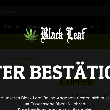
Zubehör
Papers & Filter
Lifestyle
Angebot
N
Clipper-Feuerzeug
TER BESTÄTI
CLIPPER Feuerzeuge
te unseres Black Leaf Online-Angebots richten sich auss
an Erwachsene über 18 Jahren.
Artikel-Nr.:
XCC420RET
Bitte bestätige, dass du volljährig bist.