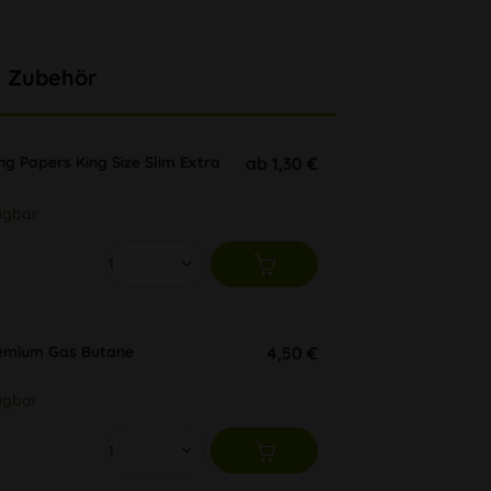
Zubehör
g Papers King Size Slim Extra
ab 1,30 €
ügbar
remium Gas Butane
4,50 €
ügbar