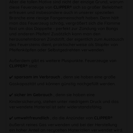
Aber die tollen Motive sind nicht der einzige Grund, warum
diese Feuerzeuge von
CLIPPER®
sich so großer Beliebtheit
erfreuen und insbesondere auch in unserer speziellen
Branche eine riesige Fangemeinschaft haben. Denn hält
man das Feuerzeug schräg, vergrößert sich die Flamme
fast um das Doppelte - perfekt zur Zündung von Bongs
und anderen Pfeifen! Zusätzlich kann man den
herausnehmbaren Zündstift, der eigentlich zum Austausch
des Feuersteins dient, praktischerweise als Stopfer von
Pfeifenköpfen oder Selbstgedrehten verwenden.
Außerdem gibt es weitere Pluspunkte. Feuerzeuge von
CLIPPER®
sind:
✔️
sparsam im Verbrauch
, denn sie haben eine große
Gaskapazität und können günstig nachgefüllt werden.
✔️
sicher im Gebrauch
, denn sie haben eine
Kindersicherung, stehen unter niedrigem Druck und das
verwendete Material ist sehr widerstandsfähig.
✔️
umweltfreundlich
, da die Anzünder von
CLIPPER®
äußerst reines Gas verwenden und bei der Herstellung
ein hoher Anteil an recycelten Materialien verwendet wird.