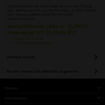
Übrigens passen die Feuerzeuge genau in die Öffnung
einer Bierflasche und verschließen diese, so dass Wespen
oder andere Insekten keine Chance haben,
hineinzukrabbeln!
Weiterführende Links zu "CLIPPER
Feuerzeuge MIX SLOGAN #12"
Fragen zum Artikel?
Weitere Artikel von Clipper
Ähnliche Artikel
Kunden haben sich ebenfalls angesehen
Kontakt
Informationen