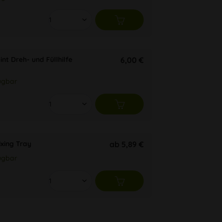
int Dreh- und Füllhilfe
6,00 €
ügbar
ixing Tray
ab 5,89 €
ügbar