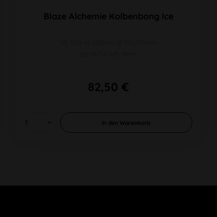
Blaze Alchemie Kolbenbong Ice
VE 1Stk H 380mm Ø 122/51mm
NS 19/14 WS 7mm
82,50 €
In den
Warenkorb