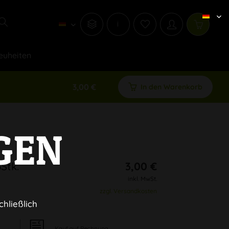
i
euheiten
3,00 €
In den Warenkorb
GEN
Stk.
3,00 €
inkl. MwSt.
zzgl. Versandkosten
chließlich
Kauf auf Rechnung