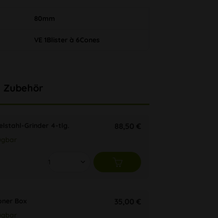
80mm
VE 1Blister à 6Cones
Zubehör
lstahl-Grinder 4-tlg.
88,50 €
ügbar
oner Box
35,00 €
ügbar