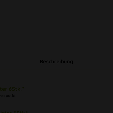
Beschreibung
er 6Stk."
 verpackt.
ster 6Stk."