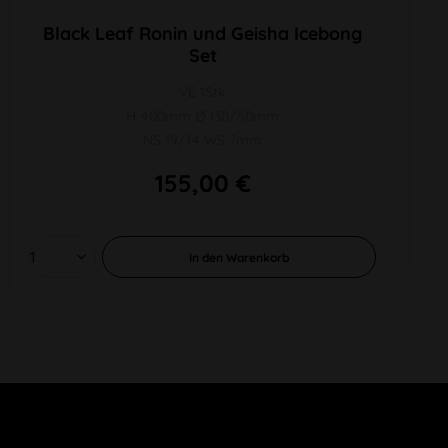
Black Leaf Ronin und Geisha Icebong
Set
VE 1Stk
H 400mm Ø 130/50mm
NS 19/14 WS 7mm
155,00 €
In den
Warenkorb