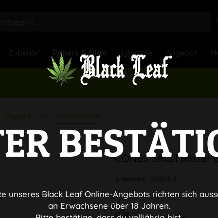
Zubehör
Papers & Filter
Lifestyle
Angebot
N
Joint Hülsen
Papers
TER BESTÄTI
CONES Small Blister 6
Artikel-Nr.:
COBS6-1
te unseres Black Leaf Online-Angebots richten sich auss
an Erwachsene über 18 Jahren.
Bitte bestätige, dass du volljährig bist.
Diskreter Versand