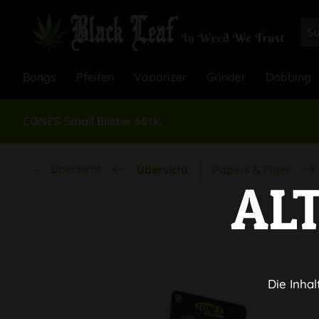
Bongs
Pfeifen
Vaporizer
Grinder
Dabbing
CONES Small Blister 6Stk.
Übersicht
Übersicht
Papers & Filter
AL
Die Inhal