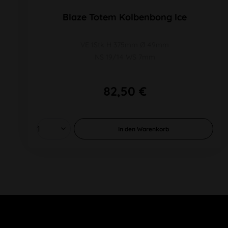
Blaze Totem Kolbenbong Ice
VE 1Stk H 375mm Ø 49mm
NS 19/14 WS 7mm
82,50 €
In den
Warenkorb