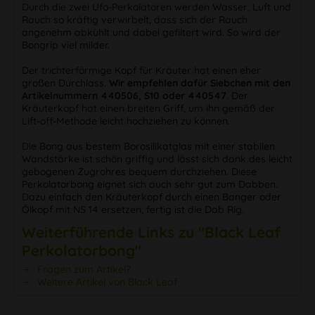
Durch die zwei Ufo-Perkolatoren werden Wasser, Luft und
Rauch so kräftig verwirbelt, dass sich der Rauch
angenehm abkühlt und dabei gefiltert wird. So wird der
Bongrip viel milder.
Der trichterförmige Kopf für Kräuter hat einen eher
großen Durchlass.
Wir empfehlen dafür Siebchen mit den
Artikelnummern 440506, S10 oder 440547
. Der
Kräuterkopf hat einen breiten Griff, um ihn gemäß der
Lift-off-Methode leicht hochziehen zu können.
Die Bong aus bestem Borosilikatglas mit einer stabilen
Wandstärke ist schön griffig und lässt sich dank des leicht
gebogenen Zugrohres bequem durchziehen. Diese
Perkolatorbong eignet sich auch sehr gut zum Dabben.
Dazu einfach den Kräuterkopf durch einen Banger oder
Ölkopf mit NS 14 ersetzen, fertig ist die Dab Rig.
Weiterführende Links zu "Black Leaf
Perkolatorbong"
Fragen zum Artikel?
Weitere Artikel von Black Leaf