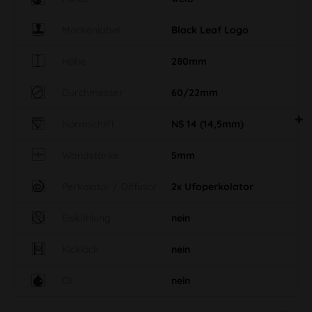
Markenlabel
Black Leaf Logo
Höhe
280mm
Durchmesser
60/22mm
Normschliff
NS 14 (14,5mm)
Wandstärke
5mm
Perkolator / Diffusor
2x Ufoperkolator
Eiskühlung
nein
Kickloch
nein
Öl
nein