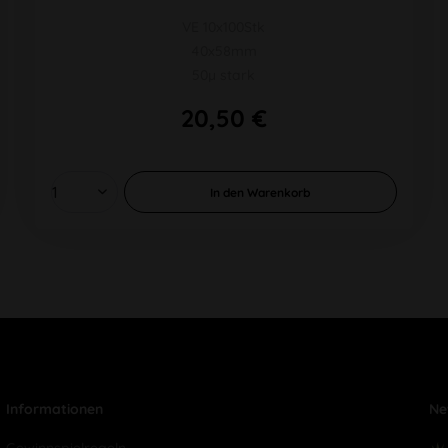
VE 10x100Stk
40x58mm
50µ stark
20,50 €
In den
Warenkorb
Informationen
Ne