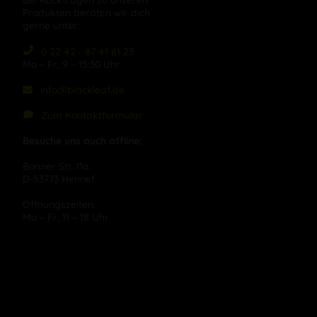
Bei Rückfragen zu unseren
Produkten beraten wir dich
gerne unter:
0 22 42 - 87 41 61 23
Mo – Fr, 9 – 15:30 Uhr
info@blackleaf.de
Zum Kontaktformular
Besuche uns auch offline:
Bonner Str. 11a
D-53773 Hennef
Öffnungszeiten:
Mo – Fr, 11 – 18 Uhr