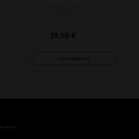
VE 10x100Stk 40x60mm
50µ stark
29,50 €
In den
Warenkorb
wsletter