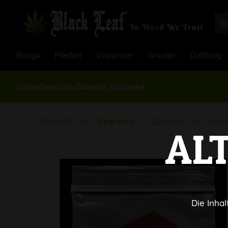
Bongs
Pfeifen
Vaporizer
Grinder
Dabbing
Schnellverschlußbeutel Apotheke
Übersicht
Übersicht
Zubehör
Aufb
AL
Die Inhal