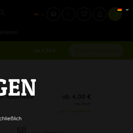
i
uheiten
ab 4,00 €
In den Warenkorb
GEN
el Apotheke
ab 4,00 €
inkl. MwSt.
zzgl. Versandkosten
chließlich
Kauf auf Rechnung