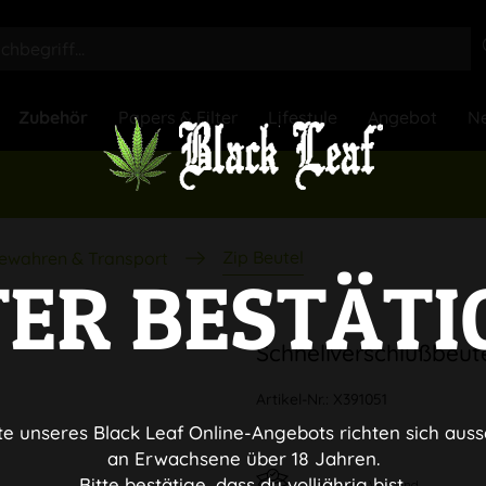
Zubehör
Papers & Filter
Lifestyle
Angebot
Ne
Zip Beutel
ewahren & Transport
TER BESTÄTI
Schnellverschlußbeut
Artikel-Nr.:
X391051
te unseres Black Leaf Online-Angebots richten sich auss
an Erwachsene über 18 Jahren.
Bitte bestätige, dass du volljährig bist.
Diskreter Versand