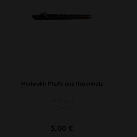
Medwakh Pfeife aus Rosenholz
silber/gold
L 125mm
5,00 €