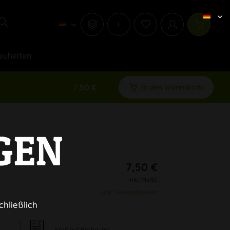
i
euheiten
7,50 €
In den Warenkorb
GEN
7,50 €
inkl. MwSt.
zzgl. Versandkosten
chließlich
Kauf auf Rechnung