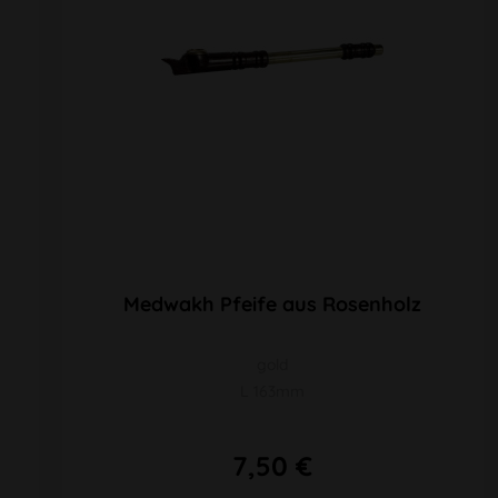
Medwakh Pfeife aus Rosenholz
gold
L 163mm
7,50 €