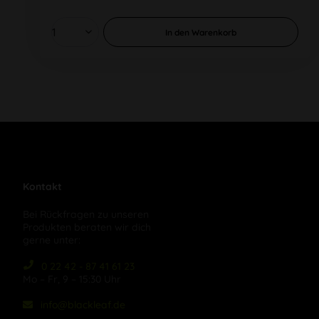
In den
Warenkorb
Kontakt
Bei Rückfragen zu unseren
Produkten beraten wir dich
gerne unter:
0 22 42 - 87 41 61 23
Mo – Fr, 9 – 15:30 Uhr
info@blackleaf.de