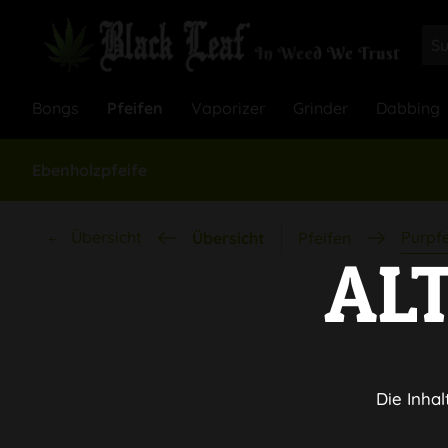
Bongs
Pfeifen
Vaporizer
Grinder
Dabbing
Ebenholzpfeife
Übersicht
Purpfe
Übersicht
Pfeifen
AL
Die Inhal