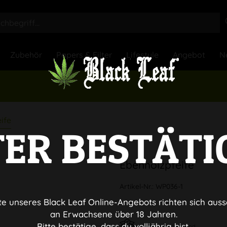
Zubehör
Papers & Filter
Lifestyle
Angebot
N
ife
TER BESTÄTI
Ebenholzpfeife
Artikel-Nr.:
WP036-1
te unseres Black Leaf Online-Angebots richten sich auss
an Erwachsene über 18 Jahren.
Bitte bestätige, dass du volljährig bist.
Diskreter Versand