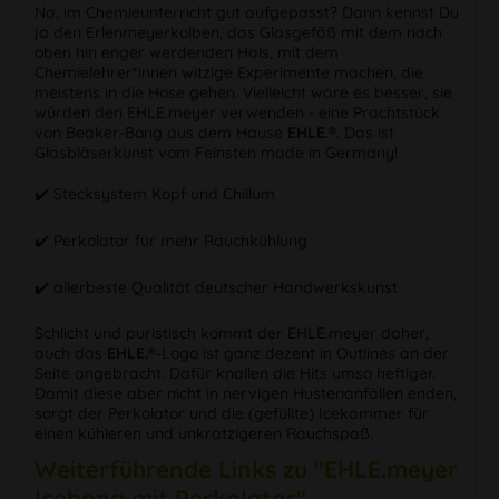
Na, im Chemieunterricht gut aufgepasst? Dann kennst Du
ja den Erlenmeyerkolben, das Glasgefäß mit dem nach
oben hin enger werdenden Hals, mit dem
Chemielehrer*innen witzige Experimente machen, die
meistens in die Hose gehen. Vielleicht wäre es besser, sie
würden den EHLE.meyer verwenden - eine Prachtstück
von Beaker-Bong aus dem Hause
EHLE.®
. Das ist
Glasbläserkunst vom Feinsten made in Germany!
✔️ Stecksystem Kopf und Chillum
✔️ Perkolator für mehr Rauchkühlung
✔️ allerbeste Qualität deutscher Handwerkskunst
Schlicht und puristisch kommt der EHLE.meyer daher,
auch das
EHLE.®
-Logo ist ganz dezent in Outlines an der
Seite angebracht. Dafür knallen die Hits umso heftiger.
Damit diese aber nicht in nervigen Hustenanfällen enden,
sorgt der Perkolator und die (gefüllte) Icekammer für
einen kühleren und unkratzigeren Rauchspaß.
Weiterführende Links zu "EHLE.meyer
Icebong mit Perkolator"