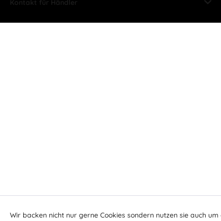
Kontakt für Händler
Wir backen nicht nur gerne Cookies sondern nutzen sie auch um 
Aktiv
Funktionale