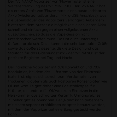
Der 'V5 NANO' Vaporizer von 'Flowermate' ist eine
Weiterentwicklung des 'V5 MINI PRO'. Der 'V5 NANO' hat
als erstes Gerät von 'Flowermate' einen austauschbaren
Akku (wiederaufladbar durch Mikro-USB Anschluss), was
die Lebensdauer des Vaporizers verlängert. Außerdem
bietet sich dem Nutzer die Möglichkeit, einen leeren Akku
schnell und einfach gegen einen vollgeladenen Akku
auszutauschen, so dass die Vape-Session nicht
unterbrochen werden muss. Das ist auch unterwegs
äußerst praktisch. Dazu kommt die sehr kompakte Größe
sowie das äußerst dezente, diskrete Design und das
Staufach für das Glasmundstück - der 'V5 NANO' ist der
perfekte Begleiter bei Tag und Nacht.
Der handliche Vaporizer mit 30% Konvektion und 70%
Konduktion, bei dem der Luftstrom von der Elektronik
isoliert ist, eignet sich sowohl zum Verdampfen von
trockenen Kräutern als auch kostbaren Konzentraten wie
Öl und Wax. Es gibt daher eine Edelstahlkapsel für
Kräuter, die andere für Öl/Wax zum Einsetzen in die
Heizkammer aus schwarzer Keramik. Umfangreiches
Zubehör gibt es obendrein. Der ‚Nano‘ kann außerdem
mit einem separat erhältlichen Adapter benutzt werden,
mit dem der Vaporizer auf eine Bong gesteckt werden
kann.