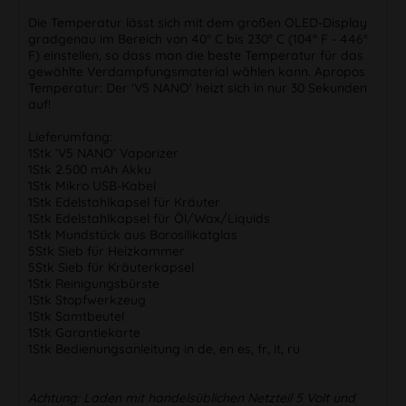
Die Temperatur lässt sich mit dem großen OLED-Display
gradgenau im Bereich von 40° C bis 230° C (104° F - 446°
F) einstellen, so dass man die beste Temperatur für das
gewählte Verdampfungsmaterial wählen kann. Apropos
Temperatur: Der 'V5 NANO' heizt sich in nur 30 Sekunden
auf!
Lieferumfang:
1Stk ‘V5 NANO‘ Vaporizer
1Stk 2.500 mAh Akku
1Stk Mikro USB-Kabel
1Stk Edelstahlkapsel für Kräuter
1Stk Edelstahlkapsel für Öl/Wax/Liquids
1Stk Mundstück aus Borosilikatglas
5Stk Sieb für Heizkammer
5Stk Sieb für Kräuterkapsel
1Stk Reinigungsbürste
1Stk Stopfwerkzeug
1Stk Samtbeutel
1Stk Garantiekarte
1Stk Bedienungsanleitung in de, en es, fr, it, ru
Achtung: Laden mit handelsüblichen Netzteil 5 Volt und