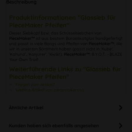
Beschreibung
Produktinformationen "Glassieb für
PieceMaker Pfeifen"
Dieser Siebkopf bzw. das Schüsselsiebchen von
PieceMaker™
ist aus bestem Borosilikatglas handgefertigt
und passt in viele Bongs und Pfeifen von
PieceMaker™
, die
wir in unserem Sortiment haben (passt nicht in 'Kube',
'Kahuna', 'Konjurer', 'Kwiki').
PieceMaker™
: B.Y.O.T. - BLAZE
Your Own Trail!
Weiterführende Links zu "Glassieb für
PieceMaker Pfeifen"
Fragen zum Artikel?
Weitere Artikel von piecemakerusa
Ähnliche Artikel
Kunden haben sich ebenfalls angesehen