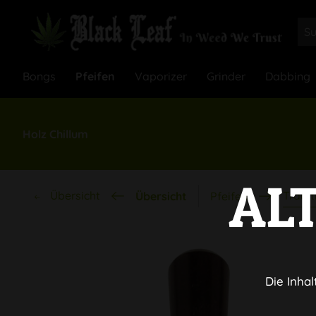
Bongs
Pfeifen
Vaporizer
Grinder
Dabbing
Holz Chillum
AL
Übersicht
Tradit
Übersicht
Pfeifen
Die Inhal