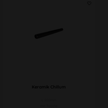
Keramik Chillum
L 260mm
mit Tasche