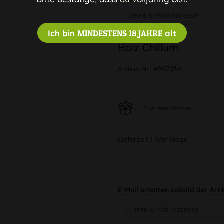
Ich bin
MINDESTENS 18 JAHRE
alt
Holz Chillum
Artikel-Nr.:
490703-1
Diskreter Versand
Lieferzeit 1 Werktage
E-Mail erhalten sobald der Arti