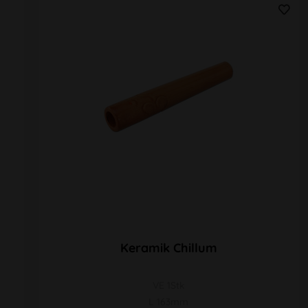
Keramik Chillum
VE 1Stk
L 163mm