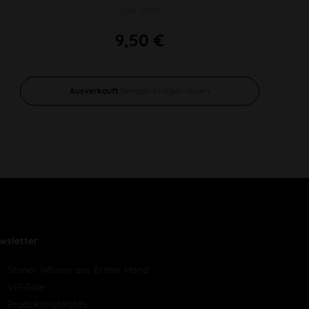
und Stein
9,50 €
Ausverkauft
benachrichtigen lassen
wsletter
Stoner Wissen aus Erster Hand
VIP-Sale
Produkthighlights