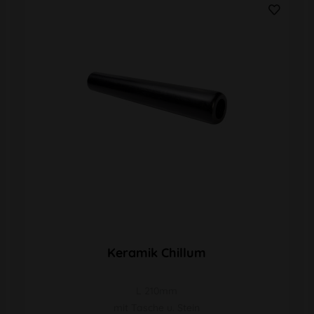
Keramik Chillum
L 210mm
mit Tasche u. Stein