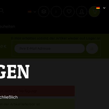
i
euheiten
E-Mail erhalten sobald der Artikel wieder auf Lager ist
50 €
GEN
eit nicht zur Verfügung!
chließlich
 der Artikel lieferbar ist.