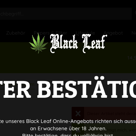
Zubehör
Papers & Filter
Lifestyle
Angebot
N
14,
TER BESTÄTI
ionelles Chillum
Dieser Artikel steht derz
te unseres Black Leaf Online-Angebots richten sich auss
an Erwachsene über 18 Jahren.
Benachrichtigt mich, wenn
Bitte bestätige, dass du volljährig bist.