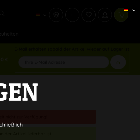
i
uheiten
E-Mail erhalten sobald der Artikel wieder auf Lager ist
00 €
GEN
eit nicht zur Verfügung!
chließlich
 der Artikel lieferbar ist.