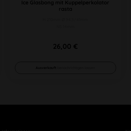
Ice Glasbong mit Kuppelperkolator
rasta
H 210mm Ø 94,5/41mm
NS 14mm
26,00 €
Ausverkauft
benachrichtigen lassen