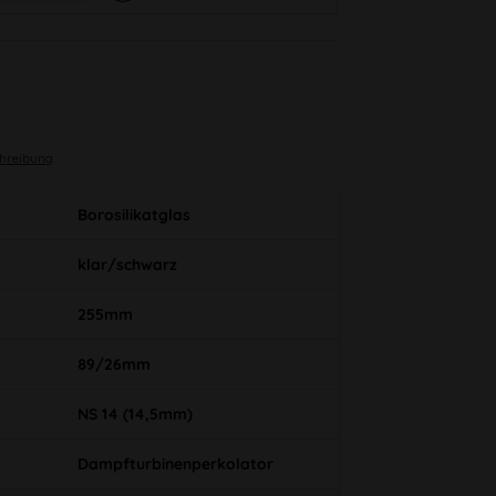
chreibung
Borosilikatglas
klar/schwarz
255mm
89/26mm
NS 14 (14,5mm)
Dampfturbinenperkolator