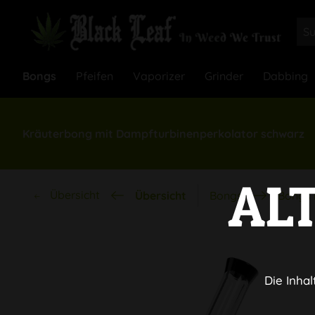
Bongs
Pfeifen
Vaporizer
Grinder
Dabbing
Kräuterbong mit Dampfturbinenperkolator schwarz
AL
Übersicht
Übersicht
Bongs
Bongs 
Die Inhal