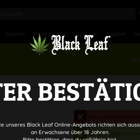
Zubehör
Papers & Filter
Lifestyle
Angebot
Ne
29,
TER BESTÄTI
Glasbong
nach Materialien
Dieser Artikel steht derz
te unseres Black Leaf Online-Angebots richten sich auss
an Erwachsene über 18 Jahren.
Benachrichtigt mich, wenn
Bitte bestätige, dass du volljährig bist.