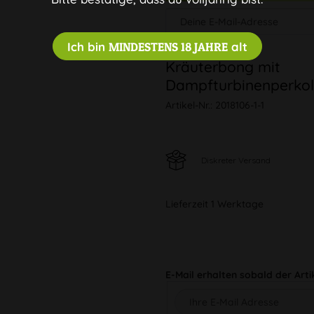
Ich bin
MINDESTENS 18 JAHRE
alt
Kräuterbong mit
Dampfturbinenperkol
Artikel-Nr.:
2018106-1-1
Diskreter Versand
Lieferzeit 1 Werktage
E-Mail erhalten sobald der Arti