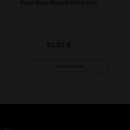
Blaze Glass Bong Erlkönig blau
H 450mm Ø 50mm
NS 19/14 WS 5mm
82,50 €
In den
Warenkorb