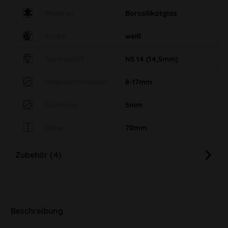
Material
Borosilikatglas
Farbe
weiß
Normschliff
NS 14 (14,5mm)
Innendurchmesser
8-17mm
Durchlass
5mm
Höhe
70mm
Zubehör (4)
Beschreibung