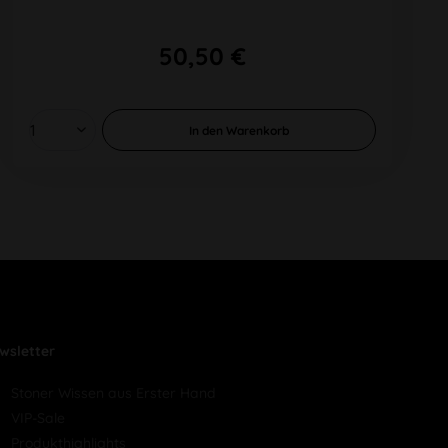
50,50 €
In den
Warenkorb
wsletter
Stoner Wissen aus Erster Hand
VIP-Sale
Produkthighlights