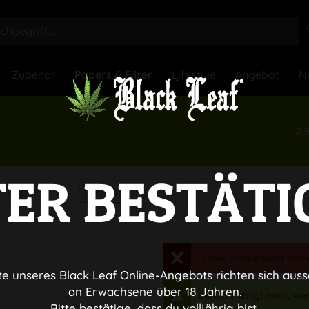
Zubehör
Papers & Filter
Lifestyle
Angebot
N
2,
TER BESTÄTI
Longpapers
Papers
Dieser Artikel steht derz
te unseres Black Leaf Online-Angebots richten sich auss
an Erwachsene über 18 Jahren.
Benachrichtigt mich, wenn
Bitte bestätige, dass du volljährig bist.