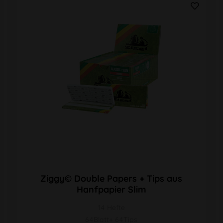
Ziggy© Double Papers + Tips aus
Hanfpapier Slim
14 Hefte
64Blatt+ 64Tips