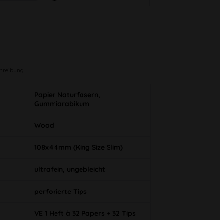
chreibung
Papier Naturfasern,
Gummiarabikum
Wood
108x44mm (King Size Slim)
ultrafein, ungebleicht
perforierte Tips
VE 1 Heft à 32 Papers + 32 Tips