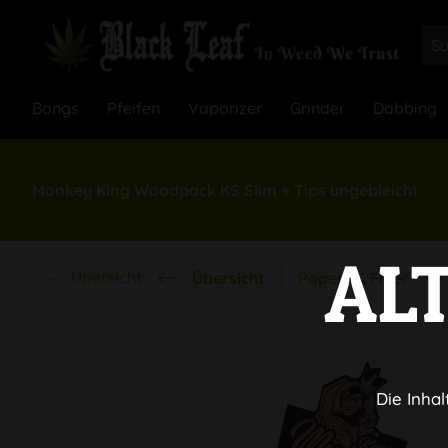
Bongs
Pfeifen
Vaporizer
Grinder
Dabbing
Monkey King Woodpack KS Slim + Tips ungebleicht
AL
Übersicht
Übersicht
Papers & Filter
Die Inhal