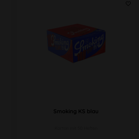
Smoking KS blau
Karton mit 50 Heften