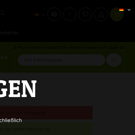
i
euheiten
E-Mail erhalten sobald der Artikel wieder auf Lager ist
50 €
GEN
eit nicht zur Verfügung!
chließlich
 der Artikel lieferbar ist.