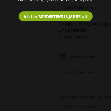
Ich bin
MINDESTENS 18 JAHRE
alt
Monkey King Woodpac
ungebleicht
Artikel-Nr.:
X4717147
Diskreter Versand
Lieferzeit 1 Werktage
E-Mail erhalten sobald der Arti