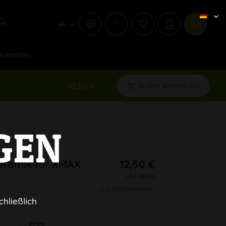
i
euheiten
12,50 €
In den Warenkorb
GEN
eramik für XMAX
12,50 €
r
inkl. MwSt.
zzgl. Versandkosten
chließlich