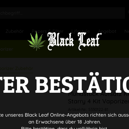
Zubehör
Papers & Filter
Lifestyle
Angebot
N
orizer
orizer Zubehör
TER BESTÄTI
Mundstück Aufsatz K
Starry 4 Kit Vaporize
Artikel-Nr.:
5330122-81
te unseres Black Leaf Online-Angebots richten sich auss
an Erwachsene über 18 Jahren.
Bitte bestätige, dass du volljährig bist.