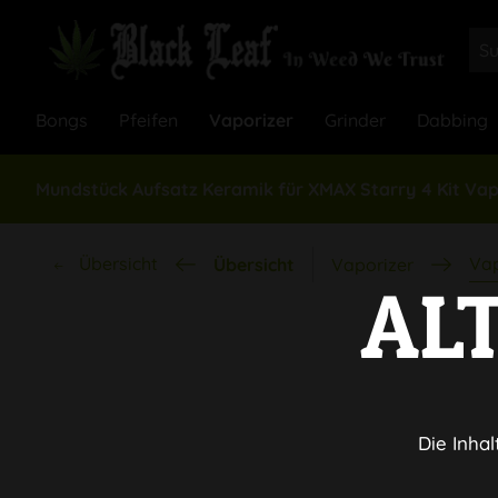
Bongs
Pfeifen
Vaporizer
Grinder
Dabbing
Mundstück Aufsatz Keramik für XMAX Starry 4 Kit Vap
Übersicht
Vap
Übersicht
Vaporizer
AL
Die Inhal