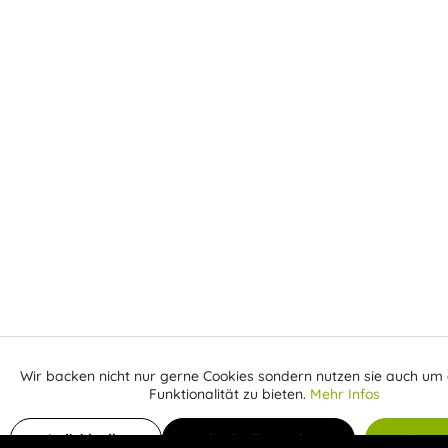
Wir backen nicht nur gerne Cookies sondern nutzen sie auch um 
Aktiv
Funktionale
Funktionalität zu bieten.
Mehr Infos
Inaktiv
In den Warenkorb
Marketing
Individuelle
Individuelle Cookies
Alle C