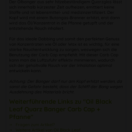
Der Ölbanger aus sehr hitzebeständigem Quarzglas lässt
sich innerhalb kürzester Zeit aufheizen, emittiert keine
Stoffe und ist lebensmittel- und medizinzertifiziert. Der
Kopf wird mit einem Butangas-Brenner erhitzt, erst dann
wird das Öl/Konzentrat in die Pfanne getupft und der
entstehende Rauch inhaliert.
Für das ideale Dabbing und somit den perfekten Genuss
von Konzentraten wie Öl oder Wax ist es wichtig, für eine
starke Rauchentwicklung zu sorgen, weswegen sich die
Benutzung der Carb Cap empfiehlt. Mit dieser Carb Cap
kann man die Luftzufuhr effektiv minimieren, wodurch
sich der gehaltvolle Rauch vor der Inhalation optimal
entwickeln kann.
Achtung: Der Banger darf nur am Kopf erhitzt werden, da
sonst die Gefahr besteht, dass der Schliff der Bong wegen
Ausdehnung des Materials bricht.
Weiterführende Links zu "Oil Black
Leaf Quarz Banger Carb Cap +
Pfanne"
Fragen zum Artikel?
Weitere Artikel von Oil Black Leaf