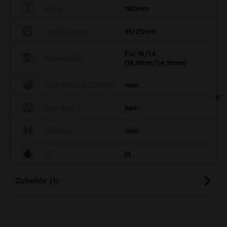
Höhe
190mm
Durchmesser
91/23mm
Für 19/14
Normschliff
(18,8mm/14,5mm)
Perkolator / Diffusor
nein
Eiskühlung
nein
Kickloch
nein
Öl
ja
Zubehör (1)