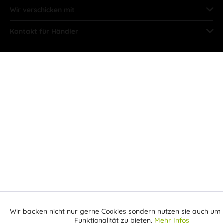
Wir verschicken mit
Kontakt für Händler
Wir backen nicht nur gerne Cookies sondern nutzen sie auch um 
Aktiv
Funktionale
Funktionalität zu bieten.
Mehr Infos