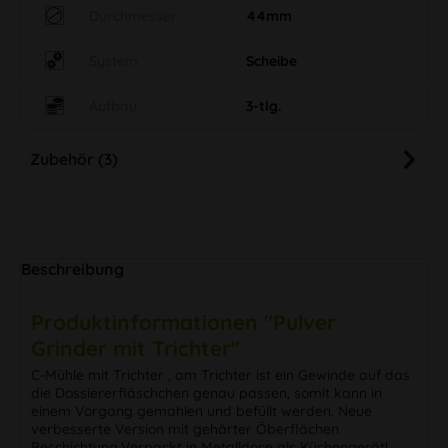
Durchmesser
44mm
System
Scheibe
Aufbau
3-tlg.
Zubehör (3)
Beschreibung
Produktinformationen "Pulver
Grinder mit Trichter"
C-Mühle mit Trichter , am Trichter ist ein Gewinde auf das
die Dossiererfläschchen genau passen, somit kann in
einem Vorgang gemahlen und befüllt werden. Neue
verbesserte Version mit gehärter Öberflächen
Beschichtung.Verpackt in Metalldose als Küchengerät!